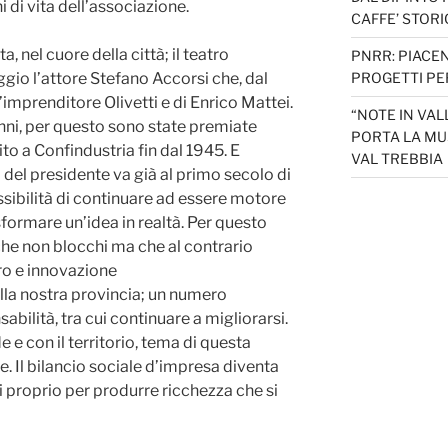
i di vita dell’associazione.
CAFFE’ STORI
 nel cuore della città; il teatro
PNRR: PIACEN
ggio l’attore Stefano Accorsi che, dal
PROGETTI PER
l’imprenditore Olivetti e di Enrico Mattei.
“NOTE IN VAL
ni, per questo sono state premiate
PORTA LA MU
o a Confindustria fin dal 1945. E
VAL TREBBIA
 del presidente va già al primo secolo di
ossibilità di continuare ad essere motore
asformare un’idea in realtà. Per questo
he non blocchi ma che al contrario
oro e innovazione
ella nostra provincia; un numero
ilità, tra cui continuare a migliorarsi.
e e con il territorio, tema di questa
 Il bilancio sociale d’impresa diventa
i proprio per produrre ricchezza che si