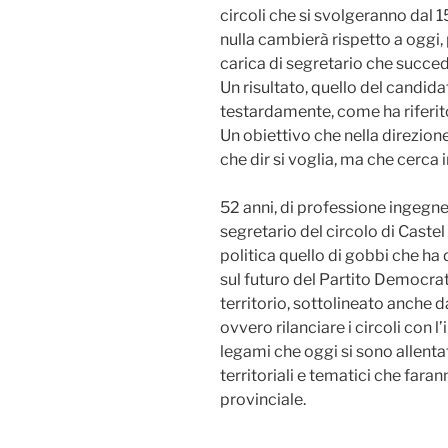
circoli che si svolgeranno dal 
nulla cambierà rispetto a oggi,
carica di segretario che succed
Un risultato, quello del candidato
testardamente, come ha riferito 
Un obiettivo che nella direzione
che dir si voglia, ma che cerca 
52 anni, di professione ingegner
segretario del circolo di Caste
politica quello di gobbi che ha
sul futuro del Partito Democrat
territorio, sottolineato anche 
ovvero rilanciare i circoli con l’
legami che oggi si sono allentat
territoriali e tematici che fara
provinciale.