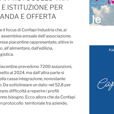
 E ISTITUZIONE PER
ANDA E OFFERTA
 il focus di Confapi Industria che, ai
ma assemblea annuale dell’associazione.
rese piacentine rappresentate, attive in
 all’alimentare, dall’edilizia,
ogistica.
 piacentine prevedono 7200 assunzioni,
petto al 2024. ma dall’altra parte si
ella cassa integrazione, nonostante
 Da sottolineare un dato: nel 52,8 per
ano difficoltà a reperire i profili
hanno bisogno. Ecco allora che da Confapi
un protocollo territoriale tra aziende,