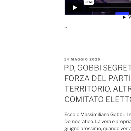
>
PUBBLICATO
14 MAGGIO 2025
IL
PD, GOBBI SEGRET
FORZA DEL PARTI
TERRITORIO, ALTR
COMITATO ELETT
Eccolo Massimiliano Gobbi, il n
Democratico. La vera e propria 
giugno prossimo, quando verrann