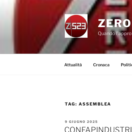
Salta
al
contenuto
ZERO
Quando l'appro
Attualità
Cronaca
Politi
TAG:
ASSEMBLEA
PUBBLICATO
9 GIUGNO 2025
IL
CONFAPINDUSTRI