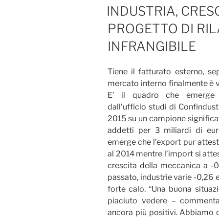
IL
INDUSTRIA, CRESC
PROGETTO DI RI
INFRANGIBILE
Tiene il fatturato esterno, se
mercato interno finalmente è v
E’ il quadro che emerge da
dall’ufficio studi di Confindu
2015 su un campione significat
addetti per 3 miliardi di eur
emerge che l’export pur attest
al 2014 mentre l’import si attes
crescita della meccanica a -0
passato, industrie varie -0,26 e
forte calo. “Una buona situazi
piaciuto vedere – commenta
ancora più positivi. Abbiamo 