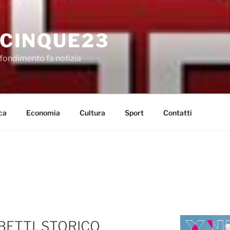
CINQUE23
fondimento fa notizia
ca
Economia
Cultura
Sport
Contatti
BETTI, STORICO