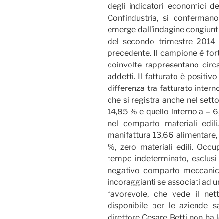
degli indicatori economici de
Confindustria, si conferman
emerge dall’indagine congiuntu
del secondo trimestre 2014 r
precedente. Il campione è for
coinvolte rappresentano circa
addetti. Il fatturato è positiv
differenza tra fatturato inter
che si registra anche nel sett
14,85 % e quello interno a – 6
nel comparto materiali edil
manifattura 13,66 alimentare,
%, zero materiali edili. Occ
tempo indeterminato, esclusi gl
negativo comparto meccanica,
incoraggianti se associati ad 
favorevole, che vede il nett
disponibile per le aziende sa
direttore Cesare Betti non ha 