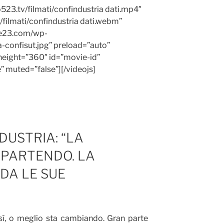
523.tv/filmati/confindustria dati.mp4″
filmati/confindustria dati.webm”
ue23.com/wp-
confisut.jpg” preload=”auto”
height=”360″ id=”movie-id”
e” muted=”false”][/videojs]
DUSTRIA: “LA
IPARTENDO. LA
NDA LE SUE
“
sì, o meglio sta cambiando. Gran parte