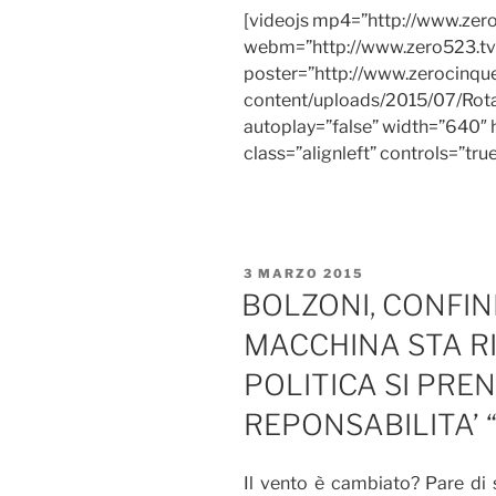
[videojs mp4=”http://www.zero
webm=”http://www.zero523.tv/
poster=”http://www.zerocinq
content/uploads/2015/07/Rota-
autoplay=”false” width=”640″ 
class=”alignleft” controls=”tru
PUBBLICATO
3 MARZO 2015
IL
BOLZONI, CONFIN
MACCHINA STA R
POLITICA SI PRE
REPONSABILITA’ 
Il vento è cambiato? Pare di 