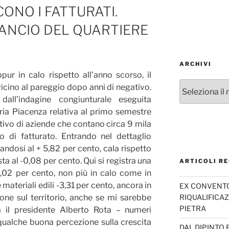
ONO I FATTURATI.
LANCIO DEL QUARTIERE
ARCHIVI
ppur in calo rispetto all’anno scorso, il
Archivi
icino al pareggio dopo anni di negativo.
ll’indagine congiunturale eseguita
stria Piacenza relativa al primo semestre
ivo di aziende che contano circa 9 mila
o di fatturato. Entrando nel dettaglio
andosi al + 5,82 per cento, cala rispetto
ta al -0,08 per cento. Qui si registra una
ARTICOLI RE
,02 per cento, non più in calo come in
 materiali edili -3,31 per cento, ancora in
EX CONVENTO 
RIQUALIFICAZ
one sul territorio, anche se mi sarebbe
PIETRA
 il presidente Alberto Rota – numeri
qualche buona percezione sulla crescita
DAL DIPINTO 