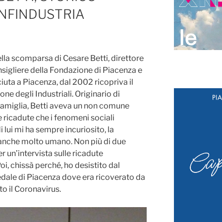
ONFINDUSTRIA
della scomparsa di Cesare Betti, direttore
nsigliere della Fondazione di Piacenza e
uta a Piacenza, dal 2002 ricopriva il
one degli Industriali. Originario di
famiglia, Betti aveva un non comune
 ricadute che i fenomeni sociali
 lui mi ha sempre incuriosito, la
 anche molto umano. Non più di due
r un’intervista sulle ricadute
, chissà perché, ho desistito dal
edale di Piacenza dove era ricoverato da
to il Coronavirus.