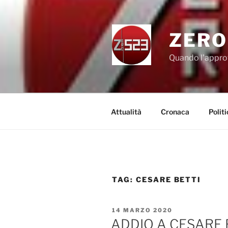
Salta
al
contenuto
ZERO
Quando l'appro
Attualità
Cronaca
Politi
TAG:
CESARE BETTI
PUBBLICATO
14 MARZO 2020
IL
ADDIO A CESARE 