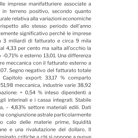
lle imprese manifatturiere associate a
o in terreno positivo, secondo quanto
rale relativa alla variazioni economiche
ispetto allo stesso periodo dell’anno
temente significativo perchè le imprese
 3 miliardi di fatturato e circa 9 mila
o al 4,33 per cento ma salta all’occhio la
no -0,71% e esterno 13,01. Una differenza
ore meccanica con il fatturato esterno a
,07. Segno negativo del fatturato totale
i. Capitolo export: 33,17 % comparto
 51,98 meccanica, industrie varie 38,92
upazione: + 0,54 % inteso dipendenti a
i interinali e i cassa integrati. Stabile
 – 4,83% settore materiali edili. Dati
una congiunzione astrale particolarmente
o calo delle materie prime, liquidità
ne e una rivalutazione del dollaro. Il
lesinato critiche a chi si oppone a nuove