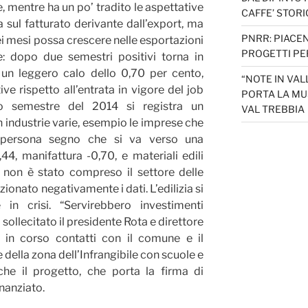
e, mentre ha un po’ tradito le aspettative
CAFFE’ STORI
 sul fatturato derivante dall’export, ma
PNRR: PIACEN
i mesi possa crescere nelle esportazioni
PROGETTI PER
e: dopo due semestri positivi torna in
 un leggero calo dello 0,70 per cento,
“NOTE IN VAL
ve rispetto all’entrata in vigore del job
PORTA LA MU
o semestre del 2014 si registra un
VAL TREBBIA
n industrie varie, esempio le imprese che
a persona segno che si va verso una
44, manifattura -0,70, e materiali edili
e non è stato compreso il settore delle
onato negativamente i dati. L’edilizia si
in crisi. “Servirebbero investimenti
 sollecitato il presidente Rota e direttore
 in corso contatti con il comune e il
e della zona dell’Infrangibile con scuole e
che il progetto, che porta la firma di
inanziato.