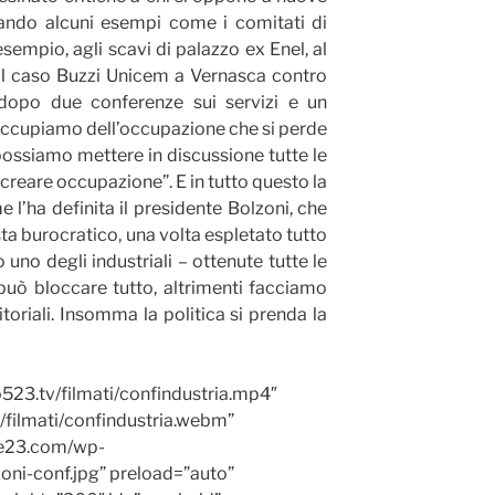
rtando alcuni esempi come i comitati di
esempio, agli scavi di palazzo ex Enel, al
 al caso Buzzi Unicem a Vernasca contro
e dopo due conferenze sui servizi e un
occupiamo dell’occupazione che si perde
ossiamo mettere in discussione tutte le
 creare occupazione”. E in tutto questo la
e l’ha definita il presidente Bolzoni, che
ta burocratico, una volta espletato tutto
o uno degli industriali – ottenute tutte le
può bloccare tutto, altrimenti facciamo
toriali. Insomma la politica si prenda la
523.tv/filmati/confindustria.mp4″
filmati/confindustria.webm”
ue23.com/wp-
ni-conf.jpg” preload=”auto”