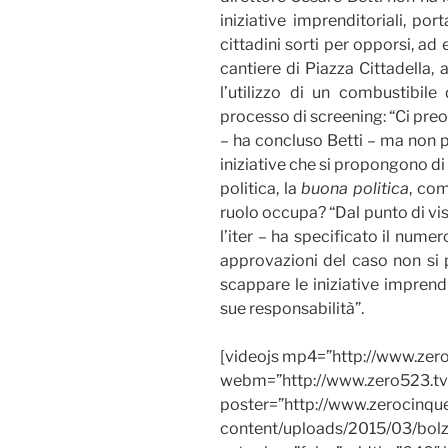
iniziative imprenditoriali, po
cittadini sorti per opporsi, ad 
cantiere di Piazza Cittadella,
l’utilizzo di un combustibil
processo di screening: “Ci pre
– ha concluso Betti – ma non p
iniziative che si propongono di
politica, la
buona politica
, com
ruolo occupa? “Dal punto di vis
l’iter – ha specificato il numer
approvazioni del caso non si 
scappare le iniziative imprendi
sue responsabilità”.
[videojs mp4=”http://www.zero
webm=”http://www.zero523.tv/
poster=”http://www.zerocinq
content/uploads/2015/03/bolzo