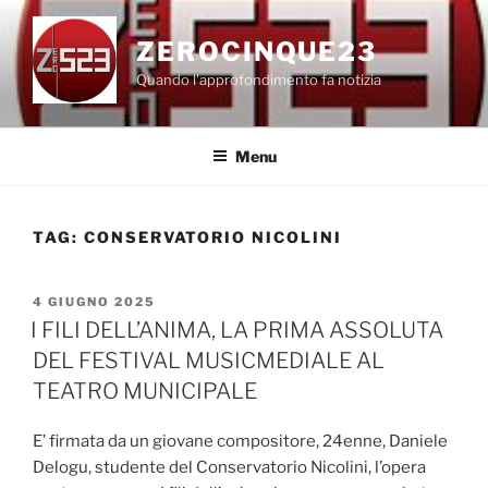
Salta
al
ZEROCINQUE23
contenuto
Quando l'approfondimento fa notizia
Menu
TAG:
CONSERVATORIO NICOLINI
PUBBLICATO
4 GIUGNO 2025
IL
I FILI DELL’ANIMA, LA PRIMA ASSOLUTA
DEL FESTIVAL MUSICMEDIALE AL
TEATRO MUNICIPALE
E’ firmata da un giovane compositore, 24enne, Daniele
Delogu, studente del Conservatorio Nicolini, l’opera