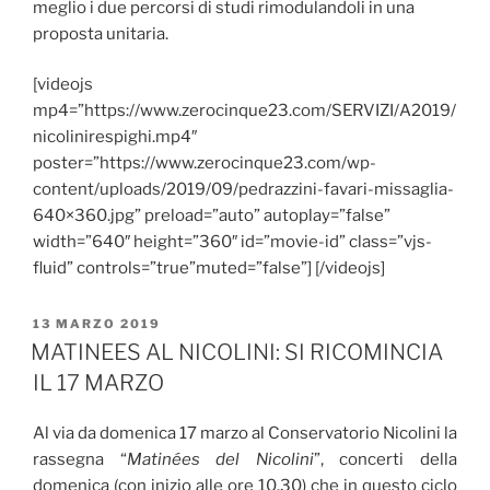
meglio i due percorsi di studi rimodulandoli in una
proposta unitaria.
[videojs
mp4=”https://www.zerocinque23.com/SERVIZI/A2019/
nicolinirespighi.mp4″
poster=”https://www.zerocinque23.com/wp-
content/uploads/2019/09/pedrazzini-favari-missaglia-
640×360.jpg” preload=”auto” autoplay=”false”
width=”640″ height=”360″ id=”movie-id” class=”vjs-
fluid” controls=”true”muted=”false”] [/videojs]
PUBBLICATO
13 MARZO 2019
IL
MATINEES AL NICOLINI: SI RICOMINCIA
IL 17 MARZO
Al via da domenica 17 marzo al Conservatorio Nicolini la
rassegna “
Matinées del Nicolini
”, concerti della
domenica (con inizio alle ore 10.30) che in questo ciclo