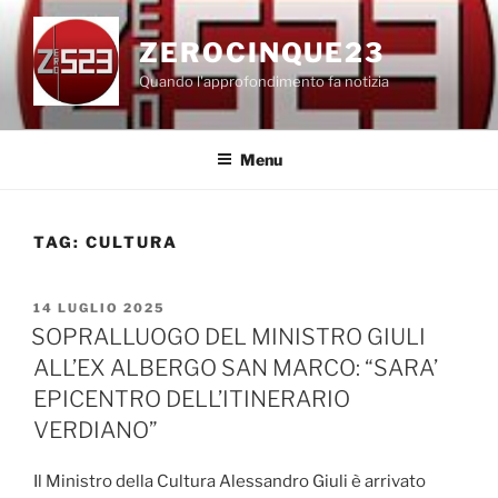
Salta
al
ZEROCINQUE23
contenuto
Quando l'approfondimento fa notizia
Menu
TAG:
CULTURA
PUBBLICATO
14 LUGLIO 2025
IL
SOPRALLUOGO DEL MINISTRO GIULI
ALL’EX ALBERGO SAN MARCO: “SARA’
EPICENTRO DELL’ITINERARIO
VERDIANO”
Il Ministro della Cultura Alessandro Giuli è arrivato