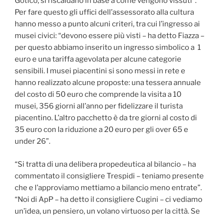
Gotico, si riscaldano in base a come vengono vissuti”.
Per fare questo gli uffici dell’assessorato alla cultura
hanno messo a punto alcuni criteri, tra cui l’ingresso ai
musei civici: “devono essere più visti – ha detto Fiazza –
per questo abbiamo inserito un ingresso simbolico a 1
euro e una tariffa agevolata per alcune categorie
sensibili. I musei piacentini si sono messi in rete e
hanno realizzato alcune proposte: una tessera annuale
del costo di 50 euro che comprende la visita a 10
musei, 356 giorni all’anno per fidelizzare il turista
piacentino. L’altro pacchetto è da tre giorni al costo di
35 euro con la riduzione a 20 euro per gli over 65 e
under 26”.
“Si tratta di una delibera propedeutica al bilancio – ha
commentato il consigliere Trespidi – teniamo presente
che e l’approviamo mettiamo a bilancio meno entrate”.
“Noi di ApP – ha detto il consigliere Cugini – ci vediamo
un’idea, un pensiero, un volano virtuoso per la città. Se