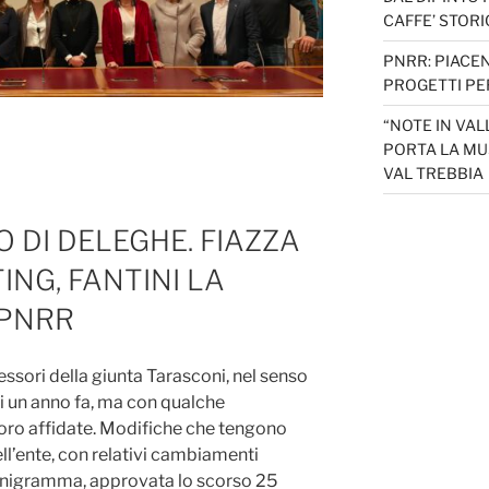
CAFFE’ STORI
PNRR: PIACEN
PROGETTI PER
“NOTE IN VAL
PORTA LA MU
VAL TREBBIA
O DI DELEGHE. FIAZZA
ING, FANTINI LA
 PNRR
ssori della giunta Tarasconi, nel senso
di un anno fa, ma con qualche
oro affidate. Modifiche che tengono
ll’ente, con relativi cambiamenti
onigramma, approvata lo scorso 25