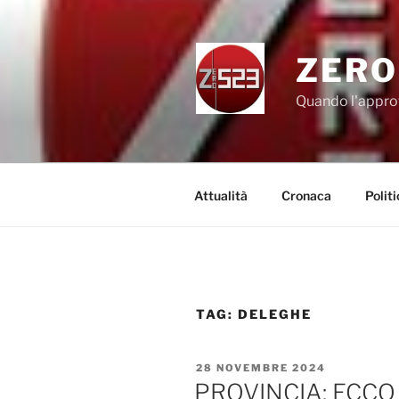
Salta
al
contenuto
ZERO
Quando l'appro
Attualità
Cronaca
Politi
TAG:
DELEGHE
PUBBLICATO
28 NOVEMBRE 2024
IL
PROVINCIA: ECCO