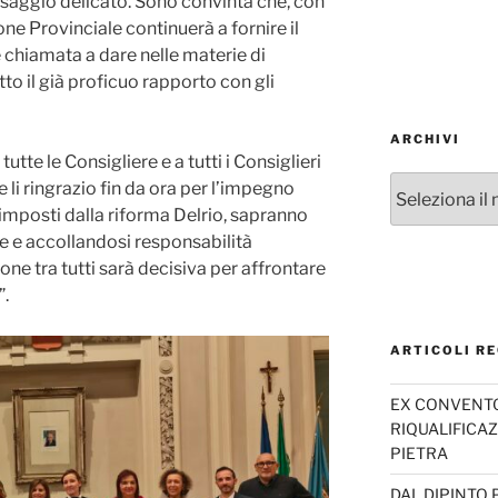
ssaggio delicato. Sono convinta che, con
ne Provinciale continuerà a fornire il
chiamata a dare nelle materie di
 il già proficuo rapporto con gli
ARCHIVI
tte le Consigliere e a tutti i Consiglieri
Archivi
e li ringrazio fin da ora per l’impegno
 imposti dalla riforma Delrio, sapranno
 e accollandosi responsabilità
one tra tutti sarà decisiva per affrontare
”.
ARTICOLI RE
EX CONVENTO 
RIQUALIFICAZ
PIETRA
DAL DIPINTO 