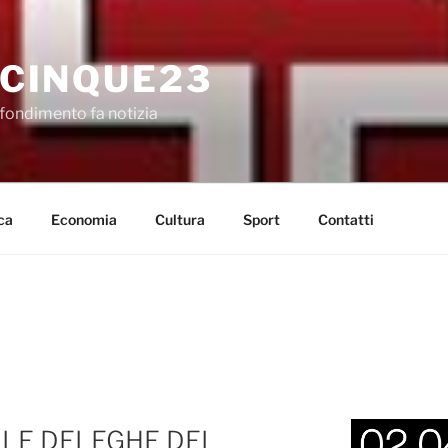
CINQUE23
fondimento fa notizia
ca
Economia
Cultura
Sport
Contatti
 LE DELEGHE DEL