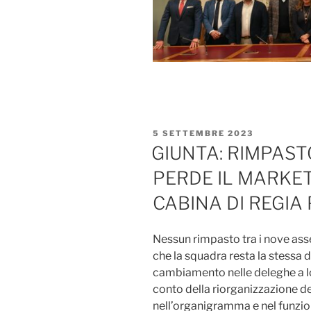
PUBBLICATO
5 SETTEMBRE 2023
IL
GIUNTA: RIMPAST
PERDE IL MARKET
CABINA DI REGIA
Nessun rimpasto tra i nove asse
che la squadra resta la stessa 
cambiamento nelle deleghe a l
conto della riorganizzazione de
nell’organigramma e nel funzi