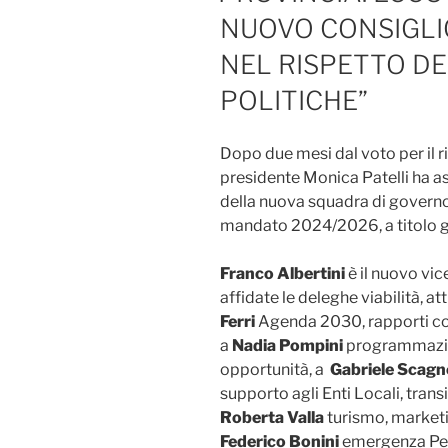
NUOVO CONSIGLIO
NEL RISPETTO D
POLITICHE”
Dopo due mesi dal voto per il r
presidente Monica Patelli ha a
della nuova squadra di governo. 
mandato 2024/2026, a titolo g
Franco Albertini
è il nuovo vi
affidate le deleghe viabilità, 
Ferri
Agenda 2030, rapporti con
a
Nadia Pompini
programmazione
opportunità, a
Gabriele Scagne
supporto agli Enti Locali, transi
Roberta Valla
turismo, marketin
Federico Bonini
emergenza Pest