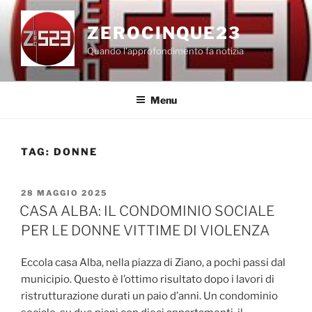
Salta
al
ZEROCINQUE23
contenuto
Quando l'approfondimento fa notizia
Menu
TAG:
DONNE
PUBBLICATO
28 MAGGIO 2025
IL
CASA ALBA: IL CONDOMINIO SOCIALE
PER LE DONNE VITTIME DI VIOLENZA
Eccola casa Alba, nella piazza di Ziano, a pochi passi dal
municipio. Questo è l’ottimo risultato dopo i lavori di
ristrutturazione durati un paio d’anni. Un condominio