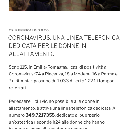
PUBBLICATO
28 FEBBRAIO 2020
IL
CORONAVIRUS: UNA LINEA TELEFONICA
DEDICATA PER LE DONNE IN
ALLATTAMENTO
Sono 115, in Emilia-Romagn
a
, i casi di positività al
Coronavirus: 74 a Piacenza, 18 a Modena, 16 a Parma e
7 a Rimini
.
E passano da 1.033 di ieri a 1.224 i tamponi
refertati.
Per essere il più vicino possibile alle donne in
allattamento, è attiva una linea telefonica dedicata. Al
numero
349.7217355
, dedicato al puerperio,
un’ostetrica risponde h24 alle donne che hanno
bisogno di consigli e sostegno rispetto