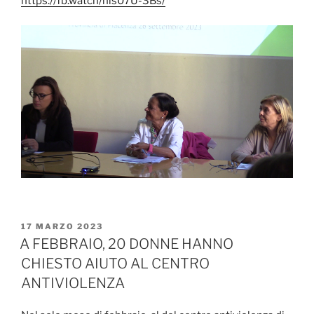
https://fb.watch/nis07U-3Bs/
PUBBLICATO
17 MARZO 2023
IL
A FEBBRAIO, 20 DONNE HANNO
CHIESTO AIUTO AL CENTRO
ANTIVIOLENZA