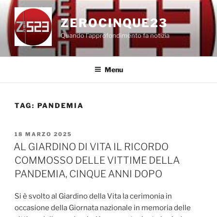
Salta
al
ZEROCINQUE23
contenuto
Quando l'approfondimento fa notizia
Menu
TAG:
PANDEMIA
PUBBLICATO
18 MARZO 2025
IL
AL GIARDINO DI VITA IL RICORDO
COMMOSSO DELLE VITTIME DELLA
PANDEMIA, CINQUE ANNI DOPO
Si è svolto al Giardino della Vita la cerimonia in
occasione della Giornata nazionale in memoria delle