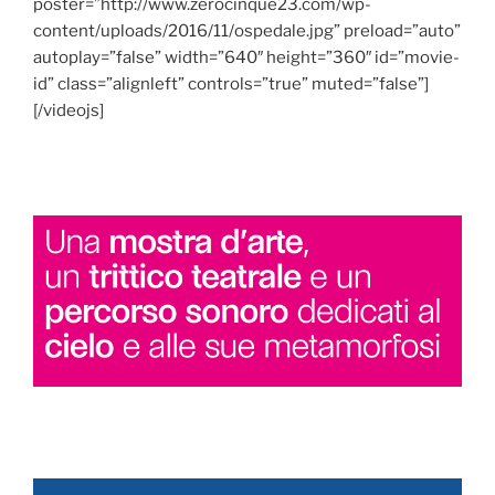
poster=”http://www.zerocinque23.com/wp-
content/uploads/2016/11/ospedale.jpg” preload=”auto”
autoplay=”false” width=”640″ height=”360″ id=”movie-
id” class=”alignleft” controls=”true” muted=”false”]
[/videojs]