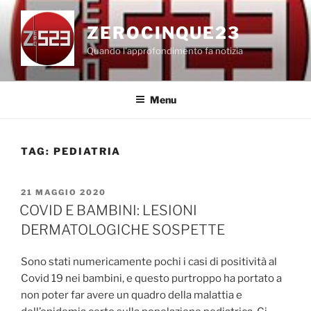
Salta
al
ZEROCINQUE23
contenuto
Quando l'approfondimento fa notizia
Menu
TAG:
PEDIATRIA
PUBBLICATO
21 MAGGIO 2020
IL
COVID E BAMBINI: LESIONI
DERMATOLOGICHE SOSPETTE
Sono stati numericamente pochi i casi di positività al
Covid 19 nei bambini, e questo purtroppo ha portato a
non poter far avere un quadro della malattia e