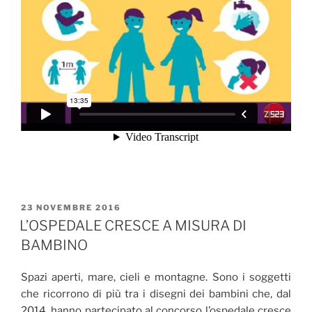
PUBBLICATO
23 NOVEMBRE 2016
IL
L’OSPEDALE CRESCE A MISURA DI
BAMBINO
Spazi aperti, mare, cieli e montagne. Sono i soggetti
che ricorrono di più tra i disegni dei bambini che, dal
2014, hanno partecipato al concorso l’ospedale cresce