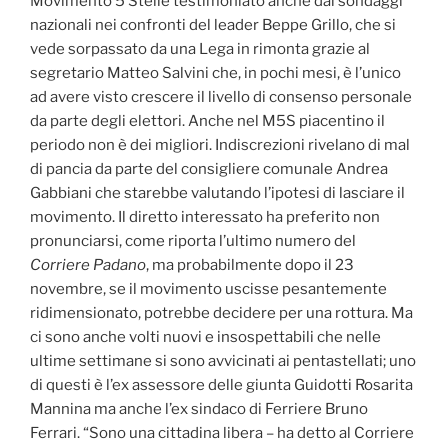
Movimento 5 Stelle testimoniato anche dai sondaggi
nazionali nei confronti del leader Beppe Grillo, che si
vede sorpassato da una Lega in rimonta grazie al
segretario Matteo Salvini che, in pochi mesi, è l’unico
ad avere visto crescere il livello di consenso personale
da parte degli elettori. Anche nel M5S piacentino il
periodo non è dei migliori. Indiscrezioni rivelano di mal
di pancia da parte del consigliere comunale Andrea
Gabbiani che starebbe valutando l’ipotesi di lasciare il
movimento. Il diretto interessato ha preferito non
pronunciarsi, come riporta l’ultimo numero del
Corriere Padano
, ma probabilmente dopo il 23
novembre, se il movimento uscisse pesantemente
ridimensionato, potrebbe decidere per una rottura. Ma
ci sono anche volti nuovi e insospettabili che nelle
ultime settimane si sono avvicinati ai pentastellati; uno
di questi è l’ex assessore delle giunta Guidotti Rosarita
Mannina ma anche l’ex sindaco di Ferriere Bruno
Ferrari. “Sono una cittadina libera – ha detto al Corriere