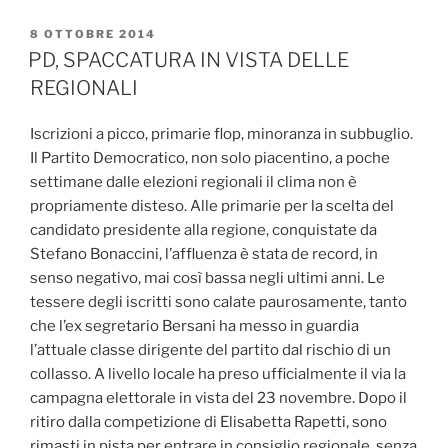
PUBBLICATO
8 OTTOBRE 2014
IL
PD, SPACCATURA IN VISTA DELLE
REGIONALI
Iscrizioni a picco, primarie flop, minoranza in subbuglio.
Il Partito Democratico, non solo piacentino, a poche
settimane dalle elezioni regionali il clima non è
propriamente disteso. Alle primarie per la scelta del
candidato presidente alla regione, conquistate da
Stefano Bonaccini, l’affluenza è stata de record, in
senso negativo, mai così bassa negli ultimi anni. Le
tessere degli iscritti sono calate paurosamente, tanto
che l’ex segretario Bersani ha messo in guardia
l’attuale classe dirigente del partito dal rischio di un
collasso. A livello locale ha preso ufficialmente il via la
campagna elettorale in vista del 23 novembre. Dopo il
ritiro dalla competizione di Elisabetta Rapetti, sono
rimasti in pista per entrare in consiglio regionale, senza