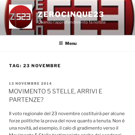
Salta
al
ZEROCINQUE23
contenuto
Quando l'approfondimento fa notizia
Menu
TAG:
23 NOVEMBRE
PUBBLICATO
13 NOVEMBRE 2014
IL
MOVIMENTO 5 STELLE, ARRIVI E
PARTENZE?
Il voto regionale del 23 novembre costituirà per alcune
forze politiche la prova del nove quanto a tenuta. Non è
una novità, ad esempio, il calo di gradimento verso il