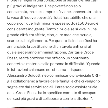
molte famiglie in una condizione di bisogno e, nei casi
più gravi, di indigenza. Una povertà non solo
conclamata, ma che sempre più viene annoverata sotto
la voce di “nuove povertà”; l’Istat ha stabilito che una
coppia con due figli minori e spese sotto i 1500 euro è
considerata indigente. Tanto ci vuole se si vive in una
grande città, tra affitto, cibo, cure mediche, scuola,
scarpe e abbigliamento. Per questo il sindaco Dosi ha
annunciato la costituzione di un tavolo anti crisi al
quale siederanno amministrazione, Caritas e Croce
Rossa, realtà preziose che offrono un contributo
concreto e materiale alle persone in difficoltà. “Quando
le istituzioni chiamano noi ci siamo – risponde
Alessandro Guidotti neo commissario provinciale CRI –
già collaboriamo a favore delle famiglie che ci vengono
segnalate dai servizi sociali. L’area socio assistenziale
della Croce Rossa ha lo specifico compito di occuparsi
dei casi più gravi e di collaborare con le istituzioni”.