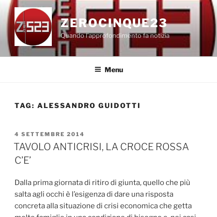
Salta
al
ZEROCINQUE23
contenuto
Quando l'approfondimento fa notizia
Menu
TAG:
ALESSANDRO GUIDOTTI
PUBBLICATO
4 SETTEMBRE 2014
IL
TAVOLO ANTICRISI, LA CROCE ROSSA
C’E’
Dalla prima giornata di ritiro di giunta, quello che più
salta agli occhi è l’esigenza di dare una risposta
concreta alla situazione di crisi economica che getta