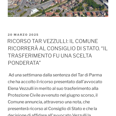
PUBBLICATO
20 MARZO 2025
IL
RICORSO TAR VEZZULLI: IL COMUNE
RICORRERÀ AL CONSIGLIO DI STATO. “IL
TRASFERIMENTO FU UNA SCELTA
PONDERATA”
Ad una settimana dalla sentenza del Tar di Parma
che ha accolto il ricorso presentato dall’avvocato
Elena Vezzulli in merito al suo trasferimento alla
Protezione Civile avvenuto nel giugno scorso, il
Comune annuncia, attraverso una nota, che
presenterà ricorso al Consiglio di Stato e che la
decisione di affidare all’avvocato Vezzulli la