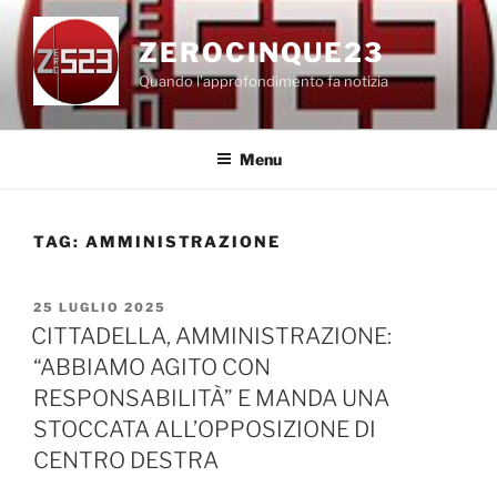
Salta
al
ZEROCINQUE23
contenuto
Quando l'approfondimento fa notizia
Menu
TAG:
AMMINISTRAZIONE
PUBBLICATO
25 LUGLIO 2025
IL
CITTADELLA, AMMINISTRAZIONE:
“ABBIAMO AGITO CON
RESPONSABILITÀ” E MANDA UNA
STOCCATA ALL’OPPOSIZIONE DI
CENTRO DESTRA