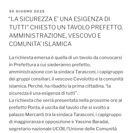
PUBBLICATO
30 GIUGNO 2025
IL
“LA SICUREZZA E’ UNA ESIGENZA DI
TUTTI” CHIESTO UN TAVOLO PREFETTO,
AMMINISTRAZIONE, VESCOVO E
COMUNITA’ ISLAMICA
La richiesta emersa è quella di un tavolo da convocarsi
in Prefettura a cui siederanno prefetto,
amministrazione con la sindaca Tarasconi, i capigruppo
dei gruppi consiliari, il vescovo Cevolotto e la comunità
islamica. Perché, ha ribadito la prima cittadina, “la
sicurezza è una esigenza di tutti”.
La richiesta che verrà presentata nella prossime ore al
prefetto Ponta, è uscita dal tavolo che si svolto a
palazzo Mercanti tra la sindaca Tarasconi, i capigruppo
di maggioranza e opposizione e Yassine Baradai,
segretario nazionale UCOII, l’Unione delle Comunità