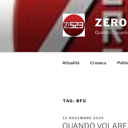
Salta
al
contenuto
ZERO
Quando l'appro
Attualità
Cronaca
Politi
TAG:
BFU
PUBBLICATO
12 NOVEMBRE 2020
IL
QUANDO VOLARE E’