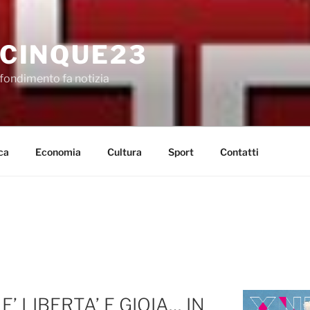
CINQUE23
fondimento fa notizia
ca
Economia
Cultura
Sport
Contatti
 LIBERTA’ E GIOIA… IN