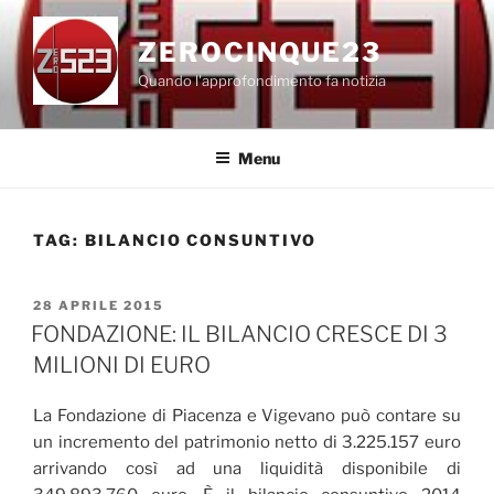
Salta
al
ZEROCINQUE23
contenuto
Quando l'approfondimento fa notizia
Menu
TAG:
BILANCIO CONSUNTIVO
PUBBLICATO
28 APRILE 2015
IL
FONDAZIONE: IL BILANCIO CRESCE DI 3
MILIONI DI EURO
La Fondazione di Piacenza e Vigevano può contare su
un incremento del patrimonio netto di 3.225.157 euro
arrivando così ad una liquidità disponibile di