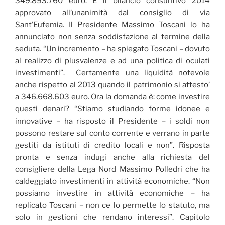
349.893.760 euro. È il bilancio consuntivo 2014
approvato all’unanimità dal consiglio di via
Sant’Eufemia. Il Presidente Massimo Toscani lo ha
annunciato non senza soddisfazione al termine della
seduta. “Un incremento – ha spiegato Toscani – dovuto
al realizzo di plusvalenze e ad una politica di oculati
investimenti”. Certamente una liquidità notevole
anche rispetto al 2013 quando il patrimonio si attesto’
a 346.668.603 euro. Ora la domanda è: come investire
questi denari? “Stiamo studiando forme idonee e
innovative – ha risposto il Presidente – i soldi non
possono restare sul conto corrente e verrano in parte
gestiti da istituti di credito locali e non”. Risposta
pronta e senza indugi anche alla richiesta del
consigliere della Lega Nord Massimo Polledri che ha
caldeggiato investimenti in attività economiche. “Non
possiamo investire in attività economiche – ha
replicato Toscani – non ce lo permette lo statuto, ma
solo in gestioni che rendano interessi”. Capitolo