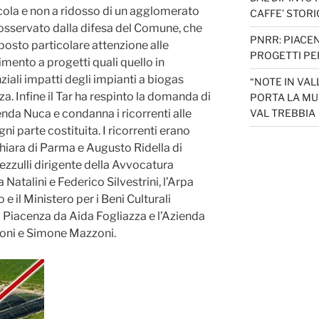
icola e non a ridosso di un agglomerato
CAFFE’ STORI
osservato dalla difesa del Comune, che
PNRR: PIACEN
osto particolare attenzione alle
PROGETTI PER
imento a progetti quali quello in
iali impatti degli impianti a biogas
“NOTE IN VAL
za. Infine il Tar ha respinto la domanda di
PORTA LA MU
enda Nuca e condanna i ricorrenti alle
VAL TREBBIA
ni parte costituita. I ricorrenti erano
hiara di Parma e Augusto Ridella di
ezzulli dirigente della Avvocatura
 Natalini e Federico Silvestrini, l’Arpa
 il Ministero per i Beni Culturali
di Piacenza da Aida Fogliazza e l’Azienda
oni e Simone Mazzoni.