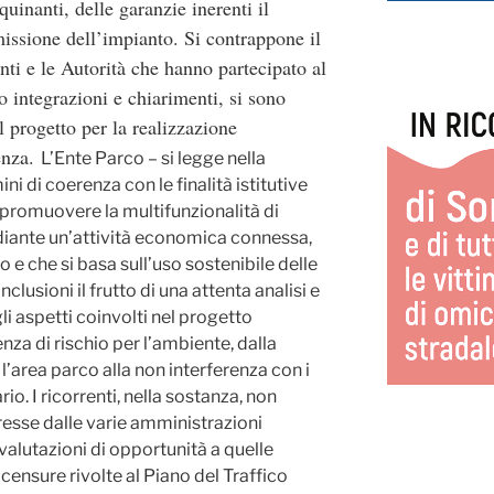
quinanti, delle garanzie inerenti il
missione dell’impianto. Si contrappone il
nti e le Autorità che hanno partecipato al
 integrazioni e chiarimenti, si sono
l progetto per la realizzazione
enza.
L’Ente Parco – si legge nella
ni di coerenza con le finalità istitutive
 promuovere la multifunzionalità di
diante un’attività economica connessa,
o e che si basa sull’uso sostenibile delle
nclusioni il frutto di una attenta analisi e
li aspetti coinvolti nel progetto
senza di rischio per l’ambiente, dalla
l’area parco alla non interferenza con i
rio. I ricorrenti, nella sostanza, non
resse dalle varie amministrazioni
valutazioni di opportunità a quelle
censure rivolte al Piano del Traffico