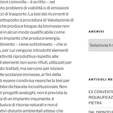
oni coinvolte – è scritto – nel
o problemi di viabilità o di emissioni
 di trasporto. La tesi dei ricorrenti è
ottoposto a procedura di Valutazione di
o che produce biogas da biomasse non
on è in alcun modo qualificabile come
ARCHIVI
i un impianto che produce energia,
Archivi
imento – viene sottolineato – che si
, per cui vengono introdotti elementi
tività riproduttiva rispetto alle
elementi non sono rifiuti, utilizzati per
do trattati, ma servono per iniziare
le sostanze immesse, ai fini della
ARTICOLI RE
 essere condivisa neanche la tesi per
ebbe dichiarata incostituzionale. Non
EX CONVENTO 
tri progetti analoghi, non è prevista la
RIQUALIFICAZ
tta di un impianto inquinante, è
PIETRA
usiva di risorse naturali e non è
ativi disturbi ambientali atteso che
DAL DIPINTO 