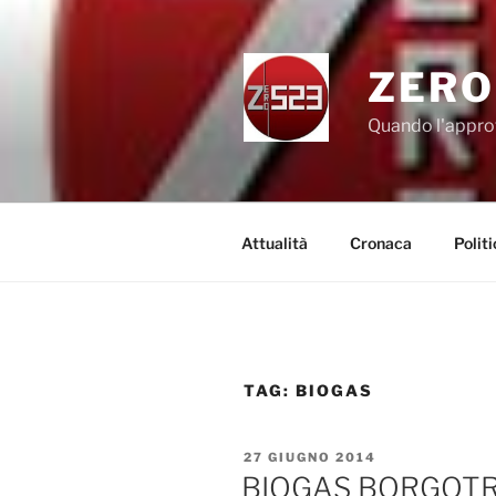
Salta
al
contenuto
ZERO
Quando l'appro
Attualità
Cronaca
Politi
TAG:
BIOGAS
PUBBLICATO
27 GIUGNO 2014
IL
BIOGAS BORGOTRE