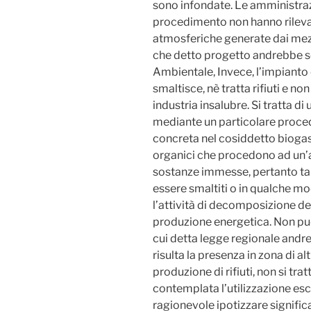
sono infondate. Le amministrazi
procedimento non hanno rilevat
atmosferiche generate dai mezzi
che detto progetto andrebbe s
Ambientale, Invece, l’impiant
smaltisce, nè tratta rifiuti e n
industria insalubre. Si tratta d
mediante un particolare proced
concreta nel cosiddetto biogas
organici che procedono ad un’at
sostanze immesse, pertanto tali 
essere smaltiti o in qualche mo
l’attività di decomposizione del
produzione energetica. Non può
cui detta legge regionale andr
risulta la presenza in zona di al
produzione di rifiuti, non si tra
contemplata l’utilizzazione escl
ragionevole ipotizzare signific