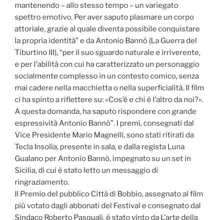
mantenendo – allo stesso tempo – un variegato
spettro emotivo. Per aver saputo plasmare un corpo
attoriale, grazie al quale diventa possibile conquistare
la propria identità” e da Antonio Bannò (La Guerra del
Tiburtino III), “per il suo sguardo naturale e irriverente,
e per l’abilità con cui ha caratterizzato un personaggio
socialmente complesso in un contesto comico, senza
mai cadere nella macchietta o nella superficialità. Il film
ci ha spinto a riflettere su: «Cos’è e chi è l’altro da noi?».
A questa domanda, ha saputo rispondere con grande
espressività Antonio Bannò”. I premi, consegnati dal
Vice Presidente Mario Magnelli, sono stati ritirati da
Tecla Insolia, presente in sala, e dalla regista Luna
Gualano per Antonio Bannò, impegnato su un set in
Sicilia, di cui è stato letto un messaggio di
ringraziamento.
Il Premio del pubblico Città di Bobbio, assegnato al film
più votato dagli abbonati del Festival e consegnato dal
Sindaco Roberto Pasquali, è stato vinto da L’arte della