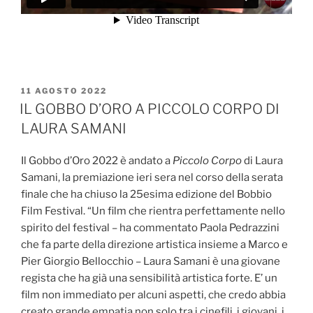
PUBBLICATO
11 AGOSTO 2022
IL
IL GOBBO D’ORO A PICCOLO CORPO DI
LAURA SAMANI
Il Gobbo d’Oro 2022 è andato a
Piccolo Corpo
di Laura
Samani, la premiazione ieri sera nel corso della serata
finale che ha chiuso la 25esima edizione del Bobbio
Film Festival. “Un film che rientra perfettamente nello
spirito del festival – ha commentato Paola Pedrazzini
che fa parte della direzione artistica insieme a Marco e
Pier Giorgio Bellocchio – Laura Samani è una giovane
regista che ha già una sensibilità artistica forte. E’ un
film non immediato per alcuni aspetti, che credo abbia
creato grande empatia non solo tra i cinefili, i giovani, i