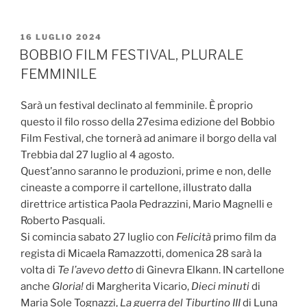
PUBBLICATO
16 LUGLIO 2024
IL
BOBBIO FILM FESTIVAL, PLURALE
FEMMINILE
Sarà un festival declinato al femminile. È proprio
questo il filo rosso della 27esima edizione del Bobbio
Film Festival, che tornerà ad animare il borgo della val
Trebbia dal 27 luglio al 4 agosto.
Quest’anno saranno le produzioni, prime e non, delle
cineaste a comporre il cartellone, illustrato dalla
direttrice artistica Paola Pedrazzini, Mario Magnelli e
Roberto Pasquali.
Si comincia sabato 27 luglio con
Felicità
primo film da
regista di Micaela Ramazzotti, domenica 28 sarà la
volta di
Te l’avevo detto
di Ginevra Elkann. IN cartellone
anche
Gloria!
di Margherita Vicario,
Dieci minuti
di
Maria Sole Tognazzi,
La guerra del Tiburtino III
di Luna