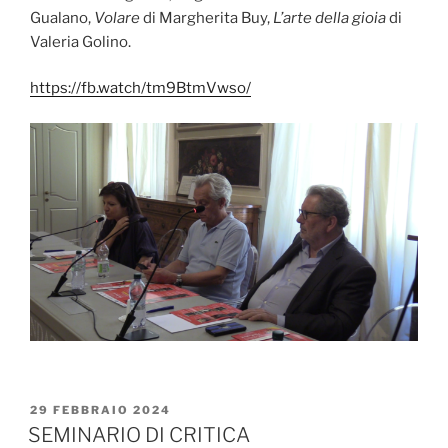
Gualano,
Volare
di Margherita Buy,
L’arte della gioia
di
Valeria Golino.
https://fb.watch/tm9BtmVwso/
PUBBLICATO
29 FEBBRAIO 2024
IL
SEMINARIO DI CRITICA