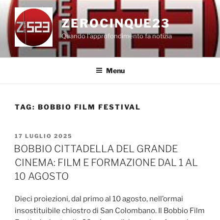
Salta
al
ZEROCINQUE23
contenuto
Quando l'approfondimento fa notizia
Menu
TAG:
BOBBIO FILM FESTIVAL
PUBBLICATO
17 LUGLIO 2025
IL
BOBBIO CITTADELLA DEL GRANDE
CINEMA: FILM E FORMAZIONE DAL 1 AL
10 AGOSTO
Dieci proiezioni, dal primo al 10 agosto, nell’ormai
insostituibile chiostro di San Colombano. Il Bobbio Film