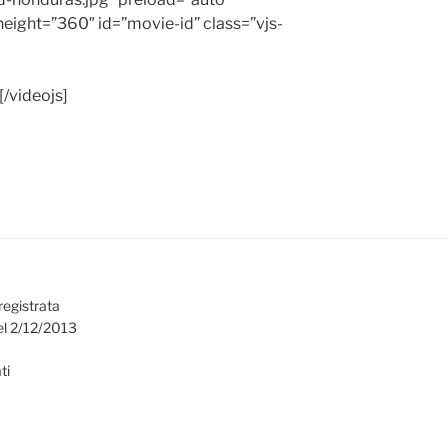
height=”360″ id=”movie-id” class=”vjs-
[/videojs]
registrata
el 2/12/2013
ti