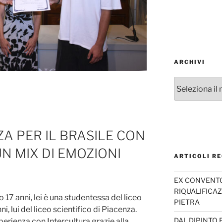
ARCHIVI
Archivi
A PER IL BRASILE CON
N MIX DI EMOZIONI
ARTICOLI RE
EX CONVENTO 
RIQUALIFICAZ
17 anni, lei è una studentessa del liceo
PIETRA
i, lui del liceo scientifico di Piacenza.
DAL DIPINTO 
erienza con Intercultura grazie alla