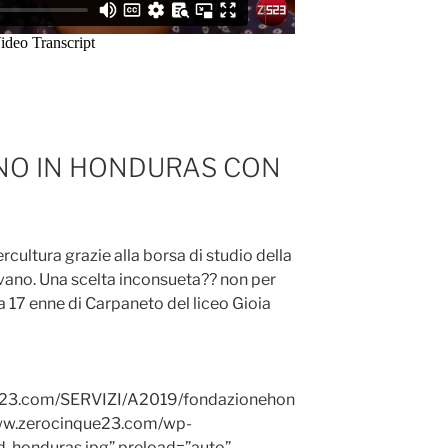
NNO IN HONDURAS CON
cultura grazie alla borsa di studio della
vano. Una scelta inconsueta?? non per
 17 enne di Carpaneto del liceo Gioia
e23.com/SERVIZI/A2019/fondazionehon
www.zerocinque23.com/wp-
-honduras.jpg” preload=”auto”