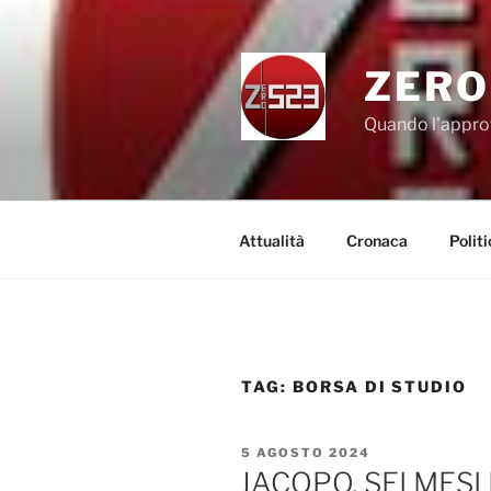
Salta
al
contenuto
ZERO
Quando l'appro
Attualità
Cronaca
Politi
TAG:
BORSA DI STUDIO
PUBBLICATO
5 AGOSTO 2024
IL
JACOPO, SEI MESI