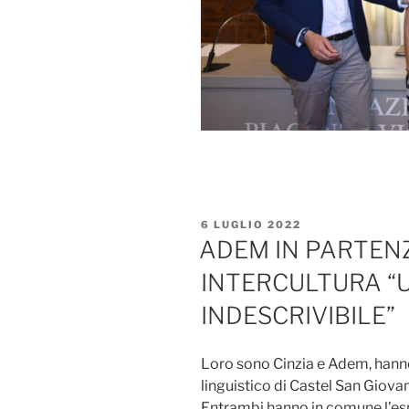
PUBBLICATO
6 LUGLIO 2022
IL
ADEM IN PARTENZ
INTERCULTURA “U
INDESCRIVIBILE”
Loro sono Cinzia e Adem, hanno 
linguistico di Castel San Giovann
Entrambi hanno in comune l’esp