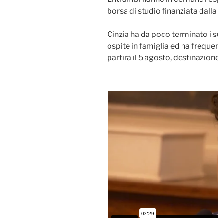
borsa di studio finanziata dal
Cinzia ha da poco terminato i s
ospite in famiglia ed ha freque
partirà il 5 agosto, destinazion