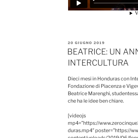
PUBBLICATO
20 GIUGNO 2019
IL
BEATRICE: UN A
INTERCULTURA
Dieci mesi in Honduras con Inter
Fondazione di Piacenza e Vige
Beatrice Marenghi, studentessa
che ha le idee ben chiare.
[videojs
mp4=”https://www.zerocinqu
duras.mp4″ poster=”https://
content/uploads/2019/06/fond