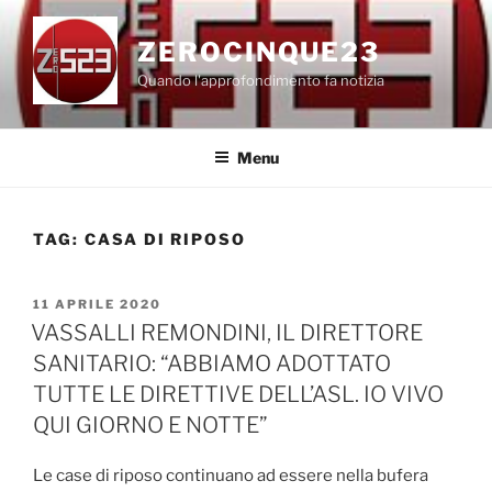
Salta
al
ZEROCINQUE23
contenuto
Quando l'approfondimento fa notizia
Menu
TAG:
CASA DI RIPOSO
PUBBLICATO
11 APRILE 2020
IL
VASSALLI REMONDINI, IL DIRETTORE
SANITARIO: “ABBIAMO ADOTTATO
TUTTE LE DIRETTIVE DELL’ASL. IO VIVO
QUI GIORNO E NOTTE”
Le case di riposo continuano ad essere nella bufera