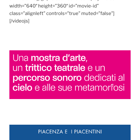
width=”640″ height=”360″ id=”movie-id”
class=”alignleft” controls=”true” muted=”false”]
[/videojs]