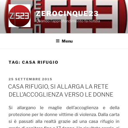
Salta
al
ZEROCINQUE23
contenuto
Quando l'approfondimento fa notizia
Menu
TAG:
CASA RIFUGIO
PUBBLICATO
25 SETTEMBRE 2015
IL
CASA RIFUGIO, SI ALLARGA LA RETE
DELL’ACCOGLIENZA VERSO LE DONNE
Si allargano le maglie dell’accoglienza e della
protezione per le donne vittime di violenza. Dalla carta
si è passati alla realtà grazie ad una casa rifugio in