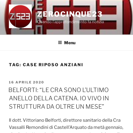
Salta
al
ZEROCINQUE23
contenuto
Quando l'approfondimento fa notizia
Menu
TAG:
CASE RIPOSO ANZIANI
PUBBLICATO
16 APRILE 2020
IL
BELFORTI: “LE CRA SONO L’ULTIMO
ANELLO DELLA CATENA. IO VIVO IN
STRUTTURA DA OLTRE UN MESE”
Il dott. Vittoriano Belforti, direttore sanitario della Cra
Vassalli Remondini di Castell’Arquato da metà gennaio,