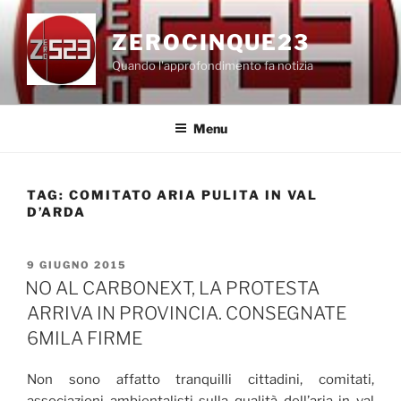
Salta
al
ZEROCINQUE23
contenuto
Quando l'approfondimento fa notizia
Menu
TAG:
COMITATO ARIA PULITA IN VAL
D’ARDA
PUBBLICATO
9 GIUGNO 2015
IL
NO AL CARBONEXT, LA PROTESTA
ARRIVA IN PROVINCIA. CONSEGNATE
6MILA FIRME
Non sono affatto tranquilli cittadini, comitati,
associazioni ambientalisti sulla qualità dell’aria in val