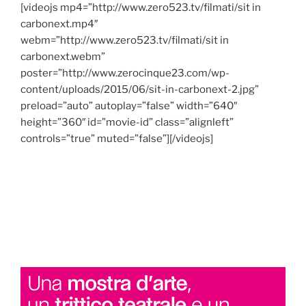
[videojs mp4=”http://www.zero523.tv/filmati/sit in
carbonext.mp4″
webm=”http://www.zero523.tv/filmati/sit in
carbonext.webm”
poster=”http://www.zerocinque23.com/wp-
content/uploads/2015/06/sit-in-carbonext-2.jpg”
preload=”auto” autoplay=”false” width=”640″
height=”360″ id=”movie-id” class=”alignleft”
controls=”true” muted=”false”][/videojs]