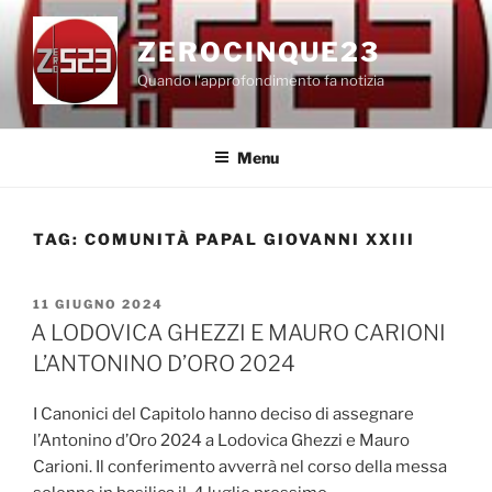
Salta
al
ZEROCINQUE23
contenuto
Quando l'approfondimento fa notizia
Menu
TAG:
COMUNITÀ PAPAL GIOVANNI XXIII
PUBBLICATO
11 GIUGNO 2024
IL
A LODOVICA GHEZZI E MAURO CARIONI
L’ANTONINO D’ORO 2024
I Canonici del Capitolo hanno deciso di assegnare
l’Antonino d’Oro 2024 a Lodovica Ghezzi e Mauro
Carioni. Il conferimento avverrà nel corso della messa