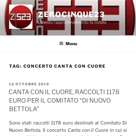
Salta
al
ZEROCINQUE23
contenuto
Quando l'approfondimento fa notizia
Menu
TAG:
CONCERTO CANTA CON CUORE
PUBBLICATO
12 OTTOBRE 2015
IL
CANTA CON IL CUORE, RACCOLTI 1178
EURO PER IL COMITATO “DI NUOVO
BETTOLA”
Sono stati raccolti 1178 euro destinati al Comitato Di
Nuovo Bettola. Il concerto
Canta con il Cuore
in cui si