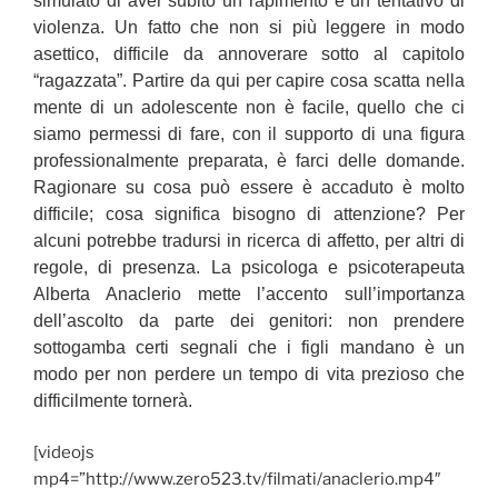
simulato di aver subito un rapimento e un tentativo di
violenza. Un fatto che non si più leggere in modo
asettico, difficile da annoverare sotto al capitolo
“ragazzata”. Partire da qui per capire cosa scatta nella
mente di un adolescente non è facile, quello che ci
siamo permessi di fare, con il supporto di una figura
professionalmente preparata, è farci delle domande.
Ragionare su cosa può essere è accaduto è molto
difficile; cosa significa bisogno di attenzione? Per
alcuni potrebbe tradursi in ricerca di affetto, per altri di
regole, di presenza.
La psicologa e psicoterapeuta
Alberta Anaclerio mette l’accento sull’importanza
dell’ascolto da parte dei genitori:
non prendere
sottogamba certi segnali che i figli mandano è un
modo per non perdere un tempo di vita prezioso che
difficilmente tornerà.
[videojs
mp4=”http://www.zero523.tv/filmati/anaclerio.mp4″