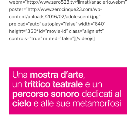
webm=”http://www.zero523.tv/filmati/anaclerio.webm”
poster=”http://www.zerocinque23.com/wp-
content/uploads/2016/02/adolescenti.jpg”
preload=”auto” autoplay=”false” width=”640″
height=”360″ id=”movie-id” class=”alignleft”
controls=”true” muted=”false”][/videojs]