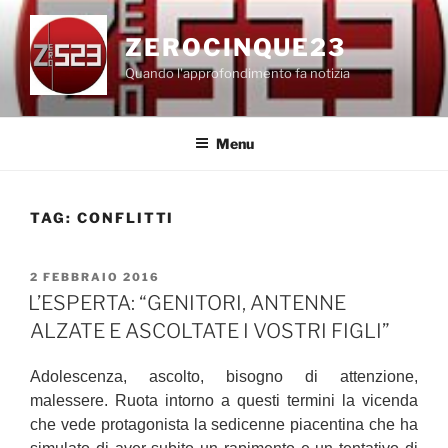
Salta
al
ZEROCINQUE23
contenuto
Quando l'approfondimento fa notizia
Menu
TAG:
CONFLITTI
PUBBLICATO
2 FEBBRAIO 2016
IL
L’ESPERTA: “GENITORI, ANTENNE
ALZATE E ASCOLTATE I VOSTRI FIGLI”
Adolescenza, ascolto, bisogno di attenzione,
malessere. Ruota intorno a questi termini la vicenda
che vede protagonista la sedicenne piacentina che ha