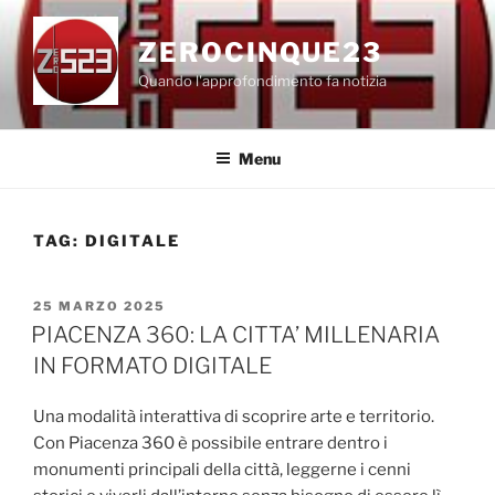
Salta
al
ZEROCINQUE23
contenuto
Quando l'approfondimento fa notizia
Menu
TAG:
DIGITALE
PUBBLICATO
25 MARZO 2025
IL
PIACENZA 360: LA CITTA’ MILLENARIA
IN FORMATO DIGITALE
Una modalità interattiva di scoprire arte e territorio.
Con Piacenza 360 è possibile entrare dentro i
monumenti principali della città, leggerne i cenni