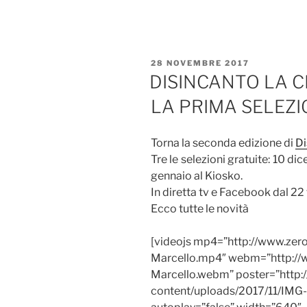
PUBBLICATO
28 NOVEMBRE 2017
IL
DISINCANTO LA C
LA PRIMA SELEZ
Torna la seconda edizione di
Di
Tre le selezioni gratuite: 10 d
gennaio al Kiosko.
In diretta tv e Facebook dal 22
Ecco tutte le novità
[videojs mp4=”http://www.zero
Marcello.mp4″ webm=”http://w
Marcello.webm” poster=”http
content/uploads/2017/11/IMG-