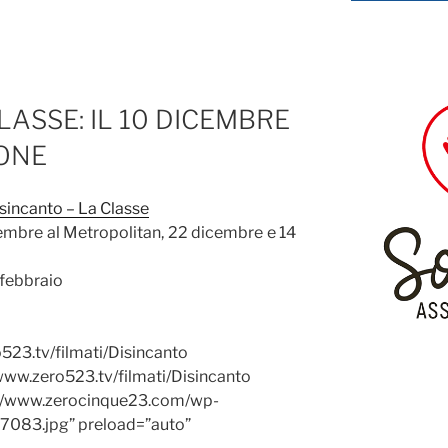
LASSE: IL 10 DICEMBRE
IONE
sincanto – La Classe
icembre al Metropolitan, 22 dicembre e 14
 febbraio
523.tv/filmati/Disincanto
ww.zero523.tv/filmati/Disincanto
://www.zerocinque23.com/wp-
7083.jpg” preload=”auto”