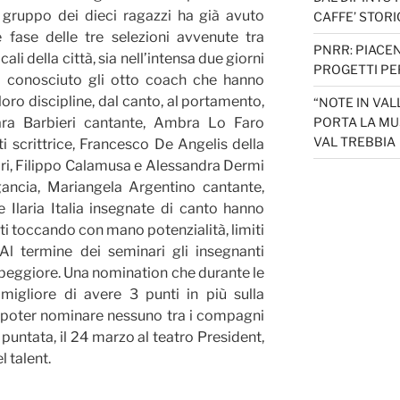
l gruppo dei dieci ragazzi ha già avuto
CAFFE’ STORI
 fase delle tre selezioni avvenute tra
PNRR: PIACEN
li della città, sia nell’intensa due giorni
PROGETTI PER
o conosciuto gli otto coach che hanno
 loro discipline, dal canto, al portamento,
“NOTE IN VAL
rbara Barbieri cantante, Ambra Lo Faro
PORTA LA MU
VAL TREBBIA
ti scrittrice, Francesco De Angelis della
ri, Filippo Calamusa e Alessandra Dermi
ancia, Mariangela Argentino cantante,
 Ilaria Italia insegnate di canto hanno
ti toccando con mano potenzialità, limiti
Al termine dei seminari gli insegnanti
l peggiore. Una nomination che durante le
 migliore di avere 3 punti in più sulla
n poter nominare nessuno tra i compagni
 puntata, il 24 marzo al teatro President,
l talent.