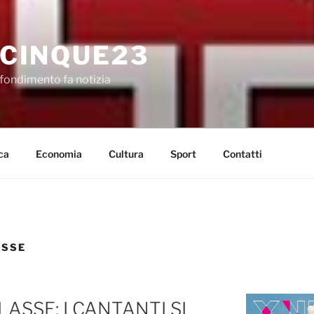
CINQUE23
fondimento fa notizia
ca
Economia
Cultura
Sport
Contatti
ASSE
ASSE: I CANTANTI SI