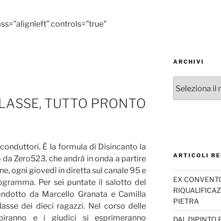
ss=”alignleft” controls=”true”
ARCHIVI
Archivi
CLASSE, TUTTO PRONTO
 conduttori. È la formula di Disincanto la
ARTICOLI RE
o da Zero523, che andrà in onda a partire
ne, ogni giovedì in diretta sul canale 95 e
EX CONVENTO 
gramma. Per sei puntate il salotto del
RIQUALIFICAZ
ondotto da Marcello Granata e Camilla
PIETRA
classe dei dieci ragazzi. Nel corso delle
ibiranno e i giudici si esprimeranno
DAL DIPINTO 