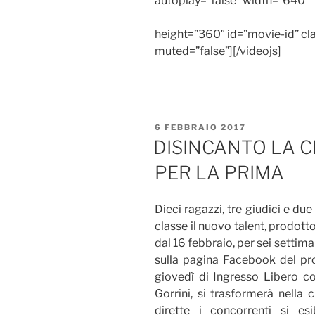
autoplay=”false” width=”640″
height=”360″ id=”movie-id” cla
muted=”false”][/videojs]
PUBBLICATO
6 FEBBRAIO 2017
IL
DISINCANTO LA 
PER LA PRIMA
Dieci ragazzi, tre giudici e due
classe il nuovo talent, prodott
dal 16 febbraio, per sei settima
sulla pagina Facebook del pro
giovedì di Ingresso Libero c
Gorrini, si trasformerà nella 
dirette i concorrenti si es