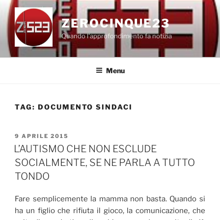
Salta
al
ZEROCINQUE23
contenuto
Quando l'approfondimento fa notizia
Menu
TAG:
DOCUMENTO SINDACI
PUBBLICATO
9 APRILE 2015
IL
L’AUTISMO CHE NON ESCLUDE
SOCIALMENTE, SE NE PARLA A TUTTO
TONDO
Fare semplicemente la mamma non basta. Quando si
ha un figlio che rifiuta il gioco, la comunicazione, che