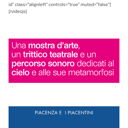
id” class=”alignleft” controls=”true” muted=”false”]
[/videojs]