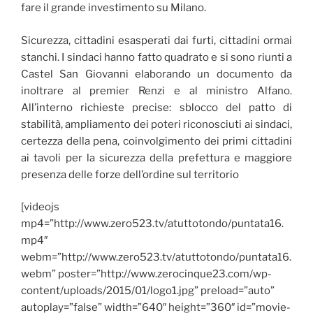
fare il grande investimento su Milano.
Sicurezza, cittadini esasperati dai furti, cittadini ormai
stanchi. I sindaci hanno fatto quadrato e si sono riunti a
Castel San Giovanni elaborando un documento da
inoltrare al premier Renzi e al ministro Alfano.
All’interno richieste precise: sblocco del patto di
stabilità, ampliamento dei poteri riconosciuti ai sindaci,
certezza della pena, coinvolgimento dei primi cittadini
ai tavoli per la sicurezza della prefettura e maggiore
presenza delle forze dell’ordine sul territorio
[videojs
mp4=”http://www.zero523.tv/atuttotondo/puntata16.
mp4″
webm=”http://www.zero523.tv/atuttotondo/puntata16.
webm” poster=”http://www.zerocinque23.com/wp-
content/uploads/2015/01/logo1.jpg” preload=”auto”
autoplay=”false” width=”640″ height=”360″ id=”movie-