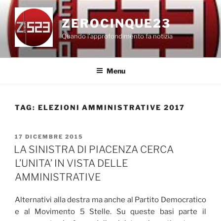
Salta
al
ZEROCINQUE23
contenuto
Quando l'approfondimento fa notizia
Menu
TAG:
ELEZIONI AMMINISTRATIVE 2017
PUBBLICATO
17 DICEMBRE 2015
IL
LA SINISTRA DI PIACENZA CERCA
L’UNITA’ IN VISTA DELLE
AMMINISTRATIVE
Alternativi alla destra ma anche al Partito Democratico
e al Movimento 5 Stelle. Su queste basi parte il