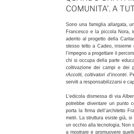
COMUNITA’. A T
Sono una famiglia allargata, un
Francesco e la piccola Nora,
aderito al progetto della Cari
stesso tetto a Cadeo, insieme 
l’impegno a progettare il perco
chi si occupa della parte educat
coltivazione dei campi e dei pr
rAccolti, coltivatori d’incontri.
Pe
serviti a responsabilizzarsi e ca
L’edicola dismessa di via Albero
potrebbe diventare un punto co
porta la firma dell’architetto 
metri. La struttura esiste già, s
un occhio alla tecnologia. Non 
a mostrare e promuovere quello