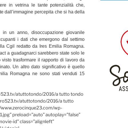
re in vetrina le tante potenzialità che,
e dall’immagine percepita che si ha della
i in un anno, disoccupazione giovanile
upanti i dati che emergono dal settimo
la Cgil redatto da Ires Emilia Romagna.
 act a guadagnarci sarebbero state solo le
 visto trasformare il rapporto di lavoro da
ato. Un altro dato significativo è quello
milia Romagna ne sono stati venduti 15
o523.tv/atuttotondo/2016/a tutto tondo
o523.tv/atuttotondo/2016/a tutto
://www.zerocinque23.com/wp-
.jpg” preload=”auto” autoplay=”false”
vie-id” class=”alignleft”