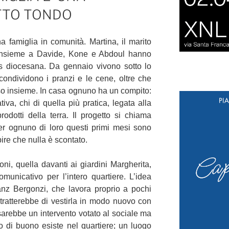
UTTO TONDO
a famiglia in comunità. Martina, il marito
 insieme a Davide, Kone e Abdoul hanno
tas diocesana. Da gennaio vivono sotto lo
condividono i pranzi e le cene, oltre che
rso insieme. In casa ognuno ha un compito:
iva, chi di quella più pratica, legata alla
odotti della terra. Il progetto si chiama
r ognuno di loro questi primi mesi sono
pire che nulla è scontato.
ni, quella davanti ai giardini Margherita,
municativo per l’intero quartiere. L’idea
Franz Bergonzi, che lavora proprio a pochi
i tratterebbe di vestirla in modo nuovo con
sarebbe un intervento votato al sociale ma
 di buono esiste nel quartiere; un luogo