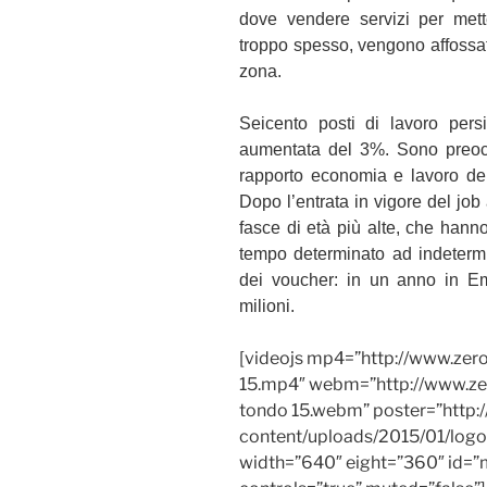
dove vendere servizi per mette
troppo spesso, vengono affossat
zona.
Seicento posti di lavoro pers
aumentata del 3%. Sono preocc
rapporto economia e lavoro del
Dopo l’entrata in vigore del job
fasce di età più alte, che hanno
tempo determinato ad indetermin
dei voucher: in un anno in E
milioni.
[videojs mp4=”http://www.zer
15.mp4″ webm=”http://www.zer
tondo 15.webm” poster=”http
content/uploads/2015/01/logo1
width=”640″ eight=”360″ id=”mo