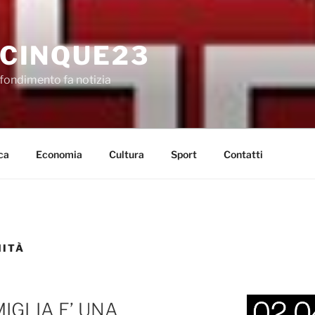
CINQUE23
fondimento fa notizia
ca
Economia
Cultura
Sport
Contatti
NITÀ
GLIA E’ UNA