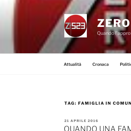
Salta
al
contenuto
ZERO
Quando l'appro
Attualità
Cronaca
Politi
TAG:
FAMIGLIA IN COMU
PUBBLICATO
21 APRILE 2016
IL
QUANDO UNA FAMI