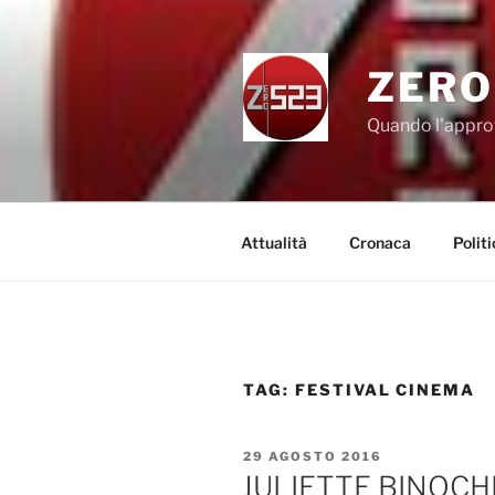
Salta
al
contenuto
ZERO
Quando l'appro
Attualità
Cronaca
Politi
TAG:
FESTIVAL CINEMA
PUBBLICATO
29 AGOSTO 2016
IL
JULIETTE BINOCH