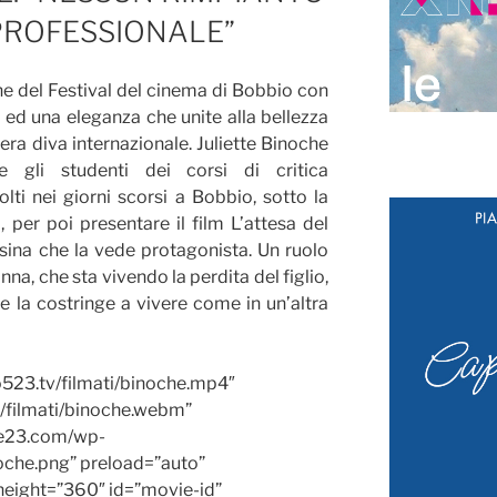
PROFESSIONALE”
e del Festival del cinema di Bobbio con
 ed una eleganza che unite alla bellezza
era diva internazionale. Juliette Binoche
 gli studenti dei corsi di critica
lti nei giorni scorsi a Bobbio, sotto la
 per poi presentare il film L’attesa del
ina che la vede protagonista. Un ruolo
nna, che sta vivendo la perdita del figlio,
 la costringe a vivere come in un’altra
523.tv/filmati/binoche.mp4″
/filmati/binoche.webm”
ue23.com/wp-
che.png” preload=”auto”
height=”360″ id=”movie-id”