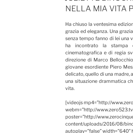
NELLA MIA VITA 
Ha chiuso la ventesima edizion
grazia ed eleganza. Una grazia
senza tempo fanno di lei una v
ha incontrato la stampa e
cinematografica e di regia svo
direzione di Marco Bellocchio,
giovane esordiente Piero Mess
delicato, quello di una madre, a
una situazione drammatica che
vita.
[videojs mp4=”http://www.zero
webm=”http://www.zero523.tv
poster=”http://www.zerocinq
content/uploads/2016/08/bino
autoplay=”false” width=”640″ 