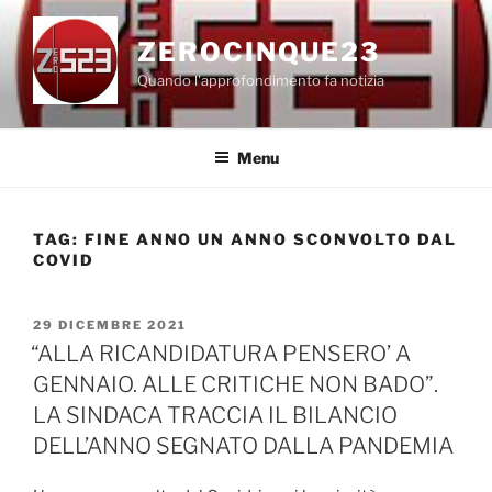
Salta
al
ZEROCINQUE23
contenuto
Quando l'approfondimento fa notizia
Menu
TAG:
FINE ANNO UN ANNO SCONVOLTO DAL
COVID
PUBBLICATO
29 DICEMBRE 2021
IL
“ALLA RICANDIDATURA PENSERO’ A
GENNAIO. ALLE CRITICHE NON BADO”.
LA SINDACA TRACCIA IL BILANCIO
DELL’ANNO SEGNATO DALLA PANDEMIA