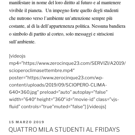
manifestare in nome del loro diritto al futuro e al mantenere
vivibile il pianeta.
Un impegno forte quello degli studenti
che nutrono verso l’ambiente un’attenzione sempre più
costante, al di la dell’appartenenza politica. Nessuna bandiera
o simbolo di partito al corteo, solo messaggi e striscioni
sull’ambiente.
[videojs
mp4=”https://www.zerocinque23.com/SERVIZI/A2019/
scioperoclimasettembre.mp4″
poster=”https://www.zerocinque23.com/wp-
content/uploads/2019/09/SCIOPERO-CLIMA-
640×360.jpg” preload=”auto” autoplay=”false”
width=”640″ height=”360″ id=”movie-id” class=”vjs-
fluid” controls=”true”muted=”false”] [/videojs]
PUBBLICATO
15 MARZO 2019
IL
QUATTRO MILA STUDENTI AL FRIDAYS