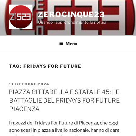
Salta
al
ZEROCINQUE23
contenuto
Quando l'approfondimento fa notizia
Menu
TAG:
FRIDAYS FOR FUTURE
PUBBLICATO
11 OTTOBRE 2024
IL
PIAZZA CITTADELLA E STATALE 45: LE
BATTAGLIE DEL FRIDAYS FOR FUTURE
PIACENZA
I ragazzi del Fridays For Future di Piacenza, che oggi
sono scesi in piazza a livello nazionale, hanno di dare