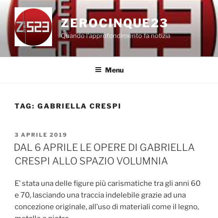
Salta
al
ZEROCINQUE23
contenuto
Quando l'approfondimento fa notizia
Menu
TAG:
GABRIELLA CRESPI
PUBBLICATO
3 APRILE 2019
IL
DAL 6 APRILE LE OPERE DI GABRIELLA
CRESPI ALLO SPAZIO VOLUMNIA
E’ stata una delle figure più carismatiche tra gli anni 60
e 70, lasciando una traccia indelebile grazie ad una
concezione originale, all’uso di materiali come il legno,