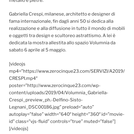
metallo e pietre.
Gabriella Crespi, milanese, architetto e designer di
fama internazionale, fin dagli anni 50 si dedica alla
realizzazione e alla diffusione in tutto il mondo di mobili
e oggetti tra design e scultoreo astrattismo. A lei è
dedicata la mostra allestita allo spazio Volumnia da
sabato 6 aprile al 5 maggio.
[videojs
mp4=”https://www.zerocinque23.com/SERVIZI/A2019/
CRESPI.mp4″
poster=”http://www.zerocinque23.com/wp-
content/uploads/2019/04/Volumnia_Gabriella-
Crespi_preview_ph.-Delfino-Sisto-
Legnani_DSC00186.jpg” preload=”auto”
autoplay=”false” width=”640″ height=”360″ id=”movie-
id” class=”vjs-fluid” controls=”true” muted=”false”]
[/videojs]