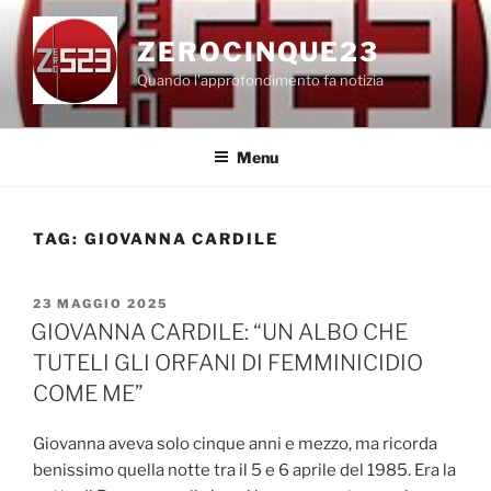
Salta
al
ZEROCINQUE23
contenuto
Quando l'approfondimento fa notizia
Menu
TAG:
GIOVANNA CARDILE
PUBBLICATO
23 MAGGIO 2025
IL
GIOVANNA CARDILE: “UN ALBO CHE
TUTELI GLI ORFANI DI FEMMINICIDIO
COME ME”
Giovanna aveva solo cinque anni e mezzo, ma ricorda
benissimo quella notte tra il 5 e 6 aprile del 1985. Era la