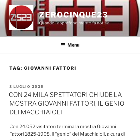
Salta
al
ZEROCINQUE23
contenuto
Quando l'approfondimento fa notizia
Menu
TAG:
GIOVANNI FATTORI
PUBBLICATO
3 LUGLIO 2025
IL
CON 24 MILA SPETTATORI CHIUDE LA
MOSTRA GIOVANNI FATTORI, IL GENIO
DEI MACCHIAIOLI
Con 24.052 visitatori termina la mostra Giovanni
Fattori 1825-1908, Il “genio” dei Macchiaioli, a cura di