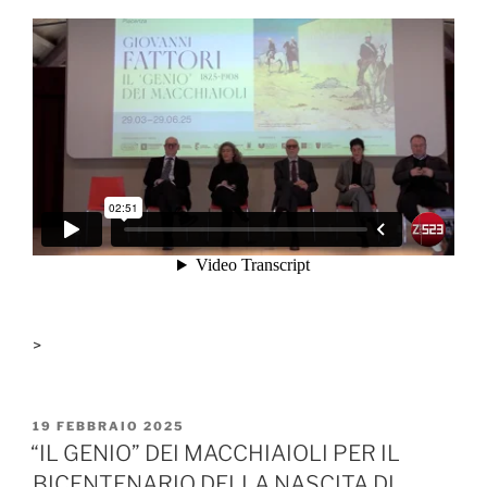
>
PUBBLICATO
19 FEBBRAIO 2025
IL
“IL GENIO” DEI MACCHIAIOLI PER IL
BICENTENARIO DELLA NASCITA DI