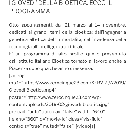
IL
I GIOVEDI’ DELLA BIOETICA: ECCO IL
PROGRAMMA
Otto appuntamenti, dal 21 marzo al 14 novembre,
dedicati ai grandi temi della bioetica: dall’ingegneria
genetica all’etica dell’immortalità, dall’invadenza della
tecnologia all’intelligenza artificiale
E’ un programma di alto profilo quello presentato
dall’Istituto Italiano Bioetica tornato al lavoro anche a
Piacenza dopo qualche anno di assenza.
[videojs
mp4=”https://www.zerocinque23.com/SERVIZI/A2019/
Giovedi Bioetica.mp4″
poster=”http://www.zerocinque23.com/wp-
content/uploads/2019/02/giovedì-bioetica.jpg”
preload=”auto” autoplay=”false” width=”640″
height=”360″ id=”movie-id” class=”vjs-fluid”
controls=”true” muted=”false”] [/videojs]