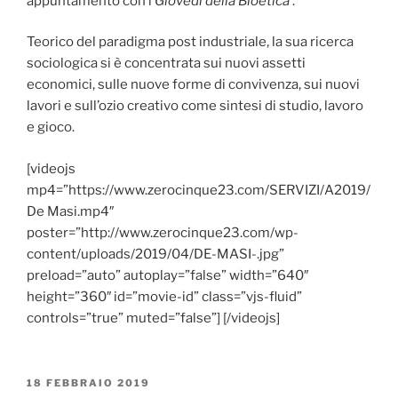
appuntamento con i
Giovedì della Bioetica
.
Teorico del paradigma post industriale, la sua ricerca
sociologica si è concentrata sui nuovi assetti
economici, sulle nuove forme di convivenza, sui nuovi
lavori e sull’ozio creativo come sintesi di studio, lavoro
e gioco.
[videojs
mp4=”https://www.zerocinque23.com/SERVIZI/A2019/
De Masi.mp4″
poster=”http://www.zerocinque23.com/wp-
content/uploads/2019/04/DE-MASI-.jpg”
preload=”auto” autoplay=”false” width=”640″
height=”360″ id=”movie-id” class=”vjs-fluid”
controls=”true” muted=”false”] [/videojs]
PUBBLICATO
18 FEBBRAIO 2019