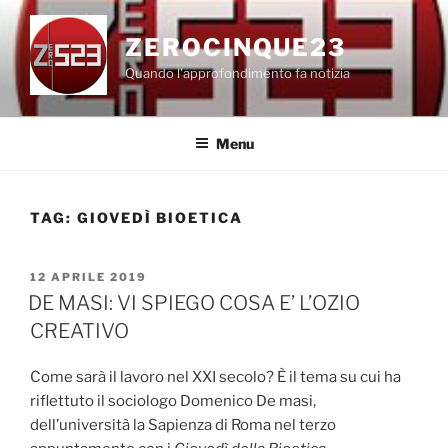
Salta
al
ZEROCINQUE23
contenuto
Quando l'approfondimento fa notizia
Menu
TAG:
GIOVEDÌ BIOETICA
PUBBLICATO
12 APRILE 2019
IL
DE MASI: VI SPIEGO COSA E’ L’OZIO
CREATIVO
Come sarà il lavoro nel XXI secolo? È il tema su cui ha
riflettuto il sociologo Domenico De masi,
dell’università la Sapienza di Roma nel terzo