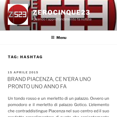
Salta
al
ZEROCINQUE23
contenuto
Quando l'approfondimento fa notizia
Menu
TAG:
HASHTAG
PUBBLICATO
15 APRILE 2015
IL
BRAND PIACENZA, CE N’ERA UNO
PRONTO UNO ANNO FA
Un tondo rosso e un merletto di un palazzo. Ovvero un
pomodoro e il merletto di palazzo Gotico. L’elemento
che contraddistingue Piacenza nel suo centro ed il suo