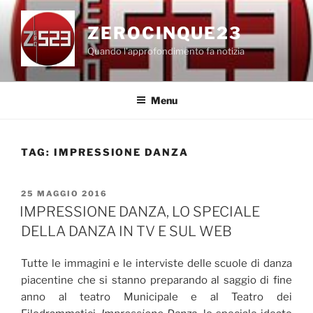
Salta
al
ZEROCINQUE23
contenuto
Quando l'approfondimento fa notizia
Menu
TAG:
IMPRESSIONE DANZA
PUBBLICATO
25 MAGGIO 2016
IL
IMPRESSIONE DANZA, LO SPECIALE
DELLA DANZA IN TV E SUL WEB
Tutte le immagini e le interviste delle scuole di danza
piacentine che si stanno preparando al saggio di fine
anno al teatro Municipale e al Teatro dei