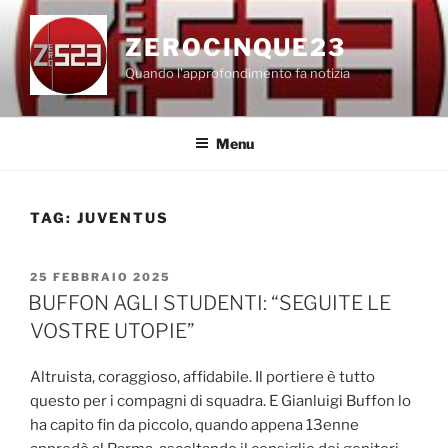
Salta
al
ZEROCINQUE23
contenuto
Quando l'approfondimento fa notizia
Menu
TAG:
JUVENTUS
PUBBLICATO
25 FEBBRAIO 2025
IL
BUFFON AGLI STUDENTI: “SEGUITE LE
VOSTRE UTOPIE”
Altruista, coraggioso, affidabile. Il portiere è tutto
questo per i compagni di squadra. E Gianluigi Buffon lo
ha capito fin da piccolo, quando appena 13enne