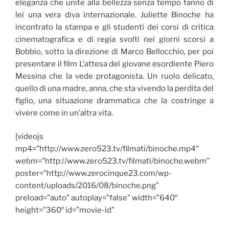
eleganza che unite alla bellezza senza tempo fanno di
lei una vera diva internazionale. Juliette Binoche ha
incontrato la stampa e gli studenti dei corsi di critica
cinematografica e di regia svolti nei giorni scorsi a
Bobbio, sotto la direzione di Marco Bellocchio, per poi
presentare il film L’attesa del giovane esordiente Piero
Messina che la vede protagonista. Un ruolo delicato,
quello di una madre, anna, che sta vivendo la perdita del
figlio, una situazione drammatica che la costringe a
vivere come in un’altra vita.
[videojs
mp4=”http://www.zero523.tv/filmati/binoche.mp4″
webm=”http://www.zero523.tv/filmati/binoche.webm”
poster=”http://www.zerocinque23.com/wp-
content/uploads/2016/08/binoche.png”
preload=”auto” autoplay=”false” width=”640″
height=”360″ id=”movie-id”