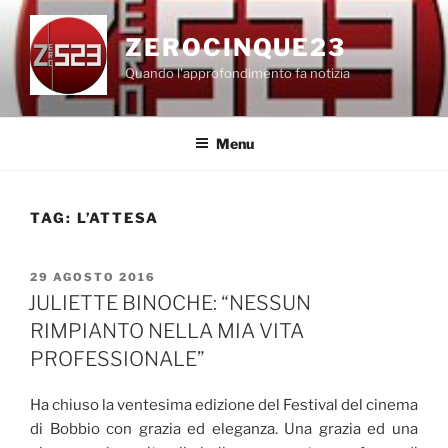
Salta
al
ZEROCINQUE23
contenuto
Quando l'approfondimento fa notizia
Menu
TAG:
L’ATTESA
PUBBLICATO
29 AGOSTO 2016
IL
JULIETTE BINOCHE: “NESSUN
RIMPIANTO NELLA MIA VITA
PROFESSIONALE”
Ha chiuso la ventesima edizione del Festival del cinema
di Bobbio con grazia ed eleganza. Una grazia ed una