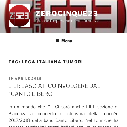
Salta
al
ZEROCINQUE23
contenuto
Quando l'approfondimento fa notizia
Menu
TAG:
LEGA ITALIANA TUMORI
PUBBLICATO
19 APRILE 2018
IL
LILT: LASCIATI COINVOLGERE DAL
“CANTO LIBERO”
In un mondo che…” . Ci sarà anche LILT sezione di
Piacenza al concerto di chiusura della tournée
2017/2018 della band Canto Libero. Nel tour che ha