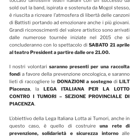
toccato tantissimi teatri italiani con un successo da
sold out la band, ispirata e sostenuta da Mogol stesso,
è riuscita a ricreare l’atmosfera di libertà delle canzoni
di Battisti portando ad emozionare anche i più giovani.
Grandi riconoscimenti del valore artistico sono arrivati
dalle numerose tournée iniziate nel 2015 che si
concluderanno con lo spettacolo di
SABATO 21 aprile
al teatro President a partire dalle ore 21.00.
I nostri volontari
saranno presenti per una raccolta
fond
i a favore della prevenzione oncologica, e saranno
lieti di raccogliere le
DONAZIONI a sostegno
di
LILT
Piacenza
, la
LEGA ITALIANA PER LA LOTTO
CONTRO I TUMORI – SEZIONE PROVINCIALE DI
PIACENZA
.
L’obiettivo della Lega Italiana Lotta ai Tumori, anche in
questo caso, è quello di costruire
una rete di
prevenzione, solidarietà e sicurezza intorno
alle