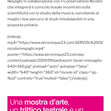
Respighi in collaborazione con il Conservatorio Nicolini
che integrerà il curricolo liceale incentrato sulla
scientificità con lo studio della musica, conciliando al
meglio i due percorsi di studi rimodulandoli in una
proposta unitaria.
[videojs
mp4=”https://www.zerocinque23.com/SERVIZI/A2019/
nicolinirespighi.mp4″
poster=”https://www.zerocinque23.com/wp-
content/uploads/2019/09/pedrazzini-favari-missaglia-
640×360.jpg” preload=”auto” autoplay=”false”
width=”640″ height=”360″ id=”movie-id” class=”vjs-
fluid” controls=”true”muted=”false”] [/videojs]