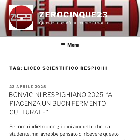
Salta
al
ZEROCINQUE23
contenuto
Quando l'approfondimento fa notizia
Menu
TAG:
LICEO SCIENTIFICO RESPIGHI
PUBBLICATO
23 APRILE 2025
IL
BONVICINI RESPIGHIANO 2025: “A
PIACENZA UN BUON FERMENTO
CULTURALE”
Se torna indietro con gli anni ammette che, da
studente, mai avrebbe pensato di ricevere questo