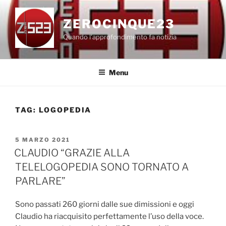
Salta
al
ZEROCINQUE23
contenuto
Quando l'approfondimento fa notizia
Menu
TAG:
LOGOPEDIA
PUBBLICATO
5 MARZO 2021
IL
CLAUDIO “GRAZIE ALLA
TELELOGOPEDIA SONO TORNATO A
PARLARE”
Sono passati 260 giorni dalle sue dimissioni e oggi
Claudio ha riacquisito perfettamente l’uso della voce.