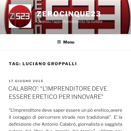
Salta
al
ZEROCINQUE23
contenuto
Quando l'approfondimento fa notizia
Menu
TAG:
LUCIANO GROPPALLI
PUBBLICATO
17 GIUGNO 2015
IL
CALABRO’: “L’IMPRENDITORE DEVE
ESSERE ERETICO PER INNOVARE”
“L’imprenditore deve saper essere un pò eretico, avere
il coraggio di percorrere strade non tradizionali”. E’ la
definizione che Antonio Calabrò, giornalista e saggista