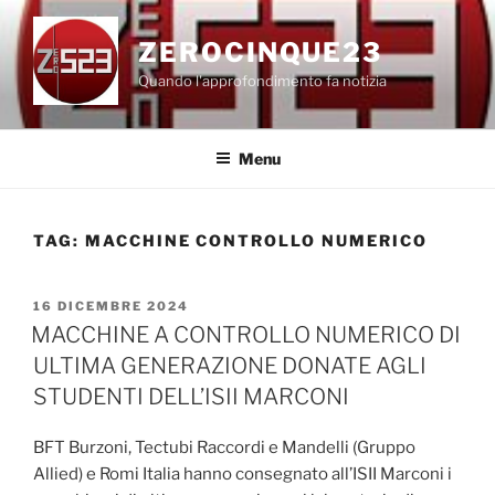
Salta
al
ZEROCINQUE23
contenuto
Quando l'approfondimento fa notizia
Menu
TAG:
MACCHINE CONTROLLO NUMERICO
PUBBLICATO
16 DICEMBRE 2024
IL
MACCHINE A CONTROLLO NUMERICO DI
ULTIMA GENERAZIONE DONATE AGLI
STUDENTI DELL’ISII MARCONI
BFT Burzoni, Tectubi Raccordi e Mandelli (Gruppo
Allied) e Romi Italia hanno consegnato all’ISII Marconi i