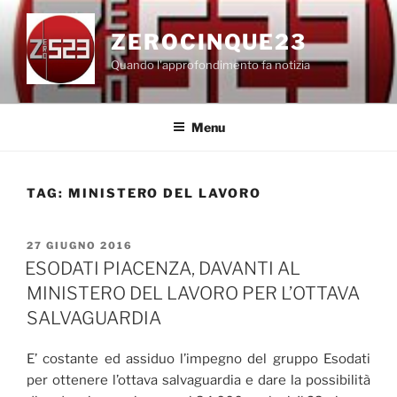
Salta
al
ZEROCINQUE23
contenuto
Quando l'approfondimento fa notizia
Menu
TAG:
MINISTERO DEL LAVORO
PUBBLICATO
27 GIUGNO 2016
IL
ESODATI PIACENZA, DAVANTI AL
MINISTERO DEL LAVORO PER L’OTTAVA
SALVAGUARDIA
E’ costante ed assiduo l’impegno del gruppo Esodati
per ottenere l’ottava salvaguardia e dare la possibilità