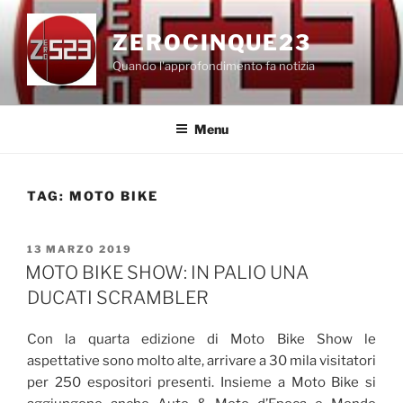
Salta
al
ZEROCINQUE23
contenuto
Quando l'approfondimento fa notizia
Menu
TAG:
MOTO BIKE
PUBBLICATO
13 MARZO 2019
IL
MOTO BIKE SHOW: IN PALIO UNA
DUCATI SCRAMBLER
Con la quarta edizione di Moto Bike Show le
aspettative sono molto alte, arrivare a 30 mila visitatori
per 250 espositori presenti. Insieme a Moto Bike si