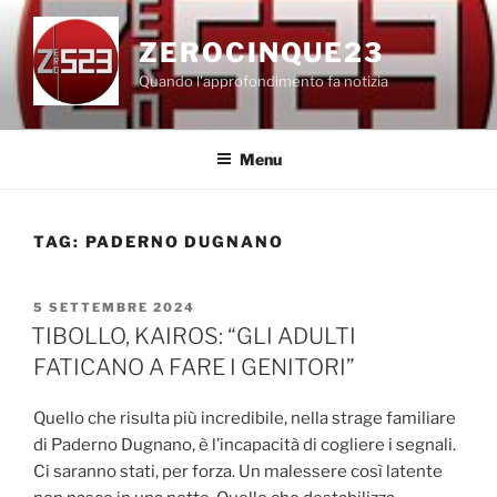
Salta
al
ZEROCINQUE23
contenuto
Quando l'approfondimento fa notizia
Menu
TAG:
PADERNO DUGNANO
PUBBLICATO
5 SETTEMBRE 2024
IL
TIBOLLO, KAIROS: “GLI ADULTI
FATICANO A FARE I GENITORI”
Quello che risulta più incredibile, nella strage familiare
di Paderno Dugnano, è l’incapacità di cogliere i segnali.
Ci saranno stati, per forza. Un malessere così latente