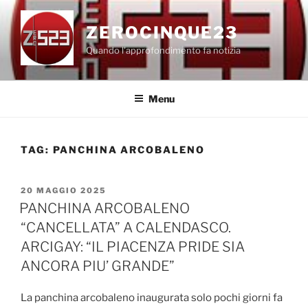
Salta
al
ZEROCINQUE23
contenuto
Quando l'approfondimento fa notizia
Menu
TAG:
PANCHINA ARCOBALENO
PUBBLICATO
20 MAGGIO 2025
IL
PANCHINA ARCOBALENO
“CANCELLATA” A CALENDASCO.
ARCIGAY: “IL PIACENZA PRIDE SIA
ANCORA PIU’ GRANDE”
La panchina arcobaleno inaugurata solo pochi giorni fa