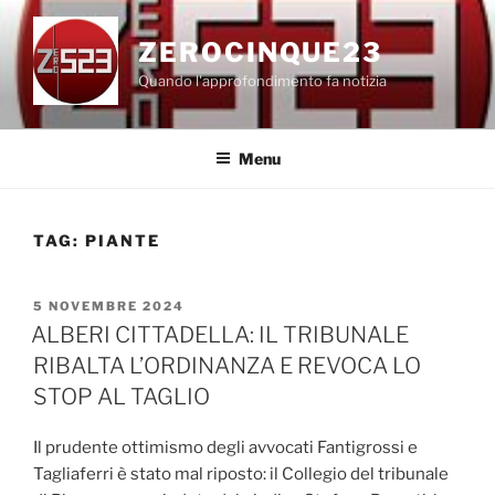
Salta
al
ZEROCINQUE23
contenuto
Quando l'approfondimento fa notizia
Menu
TAG:
PIANTE
PUBBLICATO
5 NOVEMBRE 2024
IL
ALBERI CITTADELLA: IL TRIBUNALE
RIBALTA L’ORDINANZA E REVOCA LO
STOP AL TAGLIO
Il prudente ottimismo degli avvocati Fantigrossi e
Tagliaferri è stato mal riposto: il Collegio del tribunale