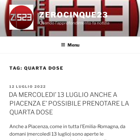
Salta
al
ZEROCINQUE23
contenuto
Quando l'approfondimento fa notizia
Menu
TAG:
QUARTA DOSE
PUBBLICATO
12 LUGLIO 2022
IL
DA MERCOLEDI’ 13 LUGLIO ANCHE A
PIACENZA E’ POSSIBILE PRENOTARE LA
QUARTA DOSE
Anche a Piacenza, come in tutta l’Emilia-Romagna, da
domani (mercoledì 13 luglio) sono aperte le